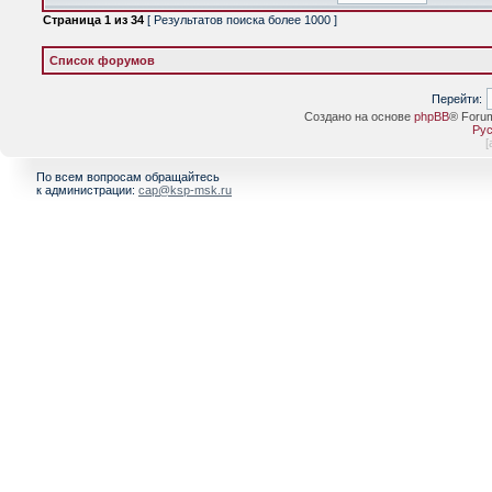
Страница
1
из
34
[ Результатов поиска более 1000 ]
Список форумов
Перейти:
Создано на основе
phpBB
® Foru
Рус
[
По всем вопросам обращайтесь
к администрации:
cap@ksp-msk.ru