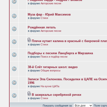
в форуме
Авторские песни
Муза фар - Юрий Максимов
в форуме
Стихи
Рождённая летать
в форуме
Авторские песни
Плечи кутает калина в красный с бахромой пла
в форуме
Стихи
Подборы к песням Ланцберга и Мирзаяна
в форуме
Поиск и подбор песни
38-й Слёт гитарных школ: видео
в форуме
Общие вопросы
Записи Эла Силонова. Посиделки в ЦАПЕ на Осипе
1996
в форуме
На кухне ЦАПа
В зазеркалье серебряной речки
в форуме
Стихи
Показать сообщения за:
Поле сорт