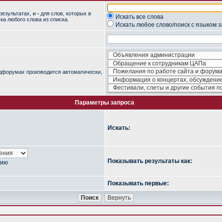
результатах, и
-
для слов, которых в
Искать все слова
ка любого слова из списка.
Искать любое слово/поиск с языком 
одфорумах производится автоматически,
Параметры запроса
Искать:
Показывать результаты как:
нию
Показывать первые: