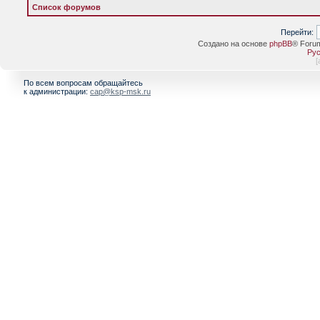
Список форумов
Перейти:
Создано на основе
phpBB
® Foru
Рус
[
По всем вопросам обращайтесь
к администрации:
cap@ksp-msk.ru