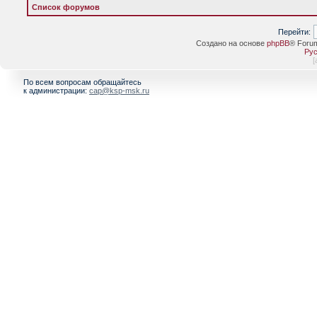
Список форумов
Перейти:
Создано на основе
phpBB
® Foru
Рус
[
По всем вопросам обращайтесь
к администрации:
cap@ksp-msk.ru