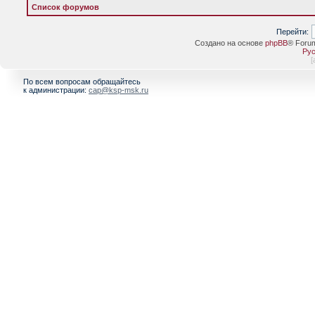
Список форумов
Перейти:
Создано на основе
phpBB
® Foru
Рус
[
По всем вопросам обращайтесь
к администрации:
cap@ksp-msk.ru