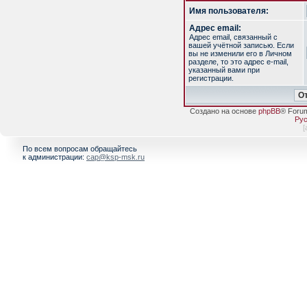
Имя пользователя:
Адрес email:
Адрес email, связанный с
вашей учётной записью. Если
вы не изменили его в Личном
разделе, то это адрес e-mail,
указанный вами при
регистрации.
Создано на основе
phpBB
® Foru
Рус
[
По всем вопросам обращайтесь
к администрации:
cap@ksp-msk.ru