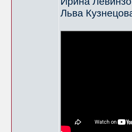
Ирина Левинзо
Льва Кузнецов