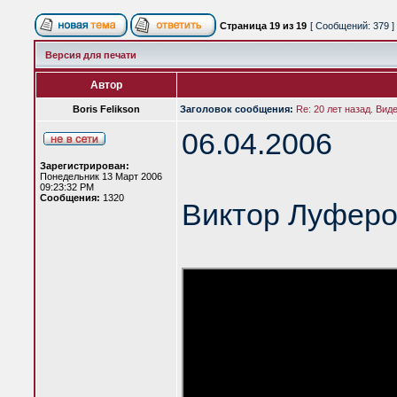
Страница
19
из
19
[ Сообщений: 379 ]
Версия для печати
Автор
Boris Felikson
Заголовок сообщения:
Re: 20 лет назад. Вид
06.04.2006
Зарегистрирован:
Понедельник 13 Март 2006
09:23:32 PM
Сообщения:
1320
Виктор Луферо