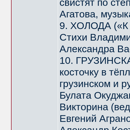
свистят по ст
Агатова, музык
9. ХОЛОДА («К
Стихи Владими
Александра Ва
10. ГРУЗИНСК
косточку в тё
грузинском и р
Булата Окуджа
Викторина (ве
Евгений Агран