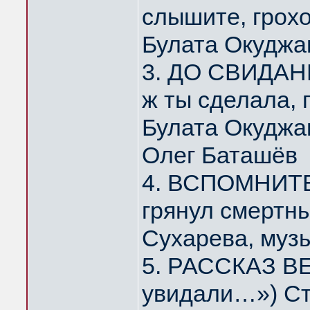
слышите, грох
Булата Окуджа
3. ДО СВИДАНИ
ж ты сделала,
Булата Окуджа
Олег Баташёв
4. ВСПОМНИТЕ,
грянул смертн
Сухарева, муз
5. РАССКАЗ ВЕ
увидали…») Ст