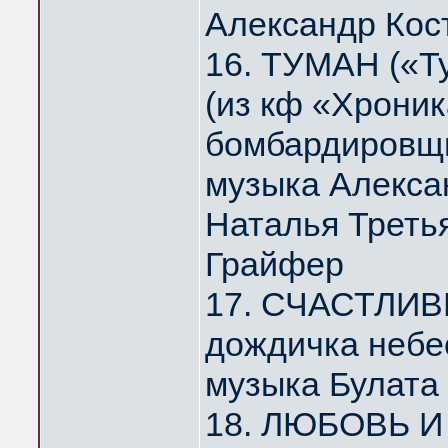
Александр Кос
16. ТУМАН («Т
(из кф «Хрони
бомбардировщи
музыка Алекса
Наталья Треть
Грайфер
17. СЧАСТЛИВ
дождичка небе
музыка Булата
18. ЛЮБОВЬ И 