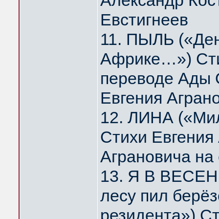
Александр Кос
Евстигнеев
11. ПЫЛЬ («Де
Африке…») Сти
переводе Ады 
Евгения Агран
12. ЛИНА («Мил
Стихи Евгения
Аграновича на
13. Я В ВЕСЕН
лесу пил берё
резидента») Ст