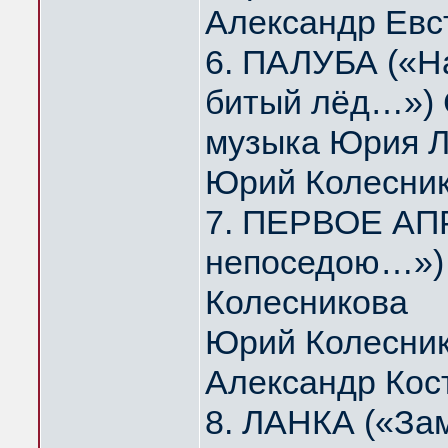
Александр Евс
6. ПАЛУБА («На
битый лёд…») 
музыка Юрия 
Юрий Колесни
7. ПЕРВОЕ АПР
непоседою…») 
Колесникова
Юрий Колесник
Александр Кос
8. ЛАНКА («За