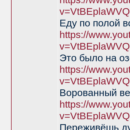
v=VtBEplaWVQ
Еду по полой в
https://www.yo
v=VtBEplaWVQ
Это было на о
https://www.yo
v=VtBEplaWVQ
Ворованный ве
https://www.yo
v=VtBEplaWVQ
Переживёшь д