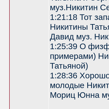
муз.Никитин С
1:21:18 Тот за
Никитины Татья
Давид муз. Ни
1:25:39 О физф
примерами) Ник
Татьяной)
1:28:36 Хорош
молодые Никити
Мориц Юнна му