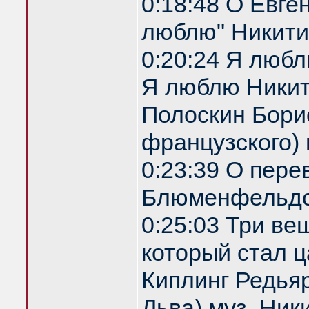
0:18:48 О Евге
люблю" Никити
0:20:24 Я любл
Я люблю Никити
Полоскин Бори
французского)
0:23:39 О пере
Блюменфельдо
0:25:03 Три ве
который стал ц
Киплинг Редья
Льва) муз. Ник