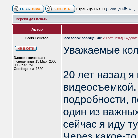
Страница
1
из
19
[ Сообщений: 379 ]
Версия для печати
Автор
Boris Felikson
Заголовок сообщения:
20 лет назад. Видеоле
Уважаемые кол
Зарегистрирован:
Понедельник 13 Март 2006
09:23:32 PM
Сообщения:
1320
20 лет назад я
видеосъемкой. 
подробности, п
один из важных
сейчас я иду т
Через какое-т