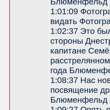
Блюменфельд 
1:01:09 Фотог
видать Фотогр
1:02:37 Это бы
стороны Днестр
капитане Семё
расстрелянном
года Блюменф
1:08:37 Нас но
посвящение др
Блюменфельд 
1:09:27 Опять 