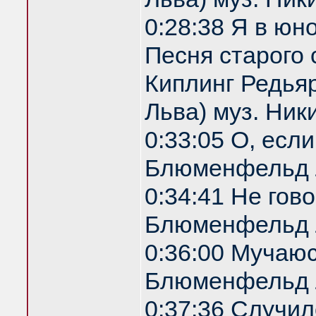
0:28:38 Я в юн
Песня старого 
Киплинг Редья
Льва) муз. Ник
0:33:05 О, есл
Блюменфельд 
0:34:41 Не гов
Блюменфельд 
0:36:00 Мучаю
Блюменфельд 
0:37:36 Случил