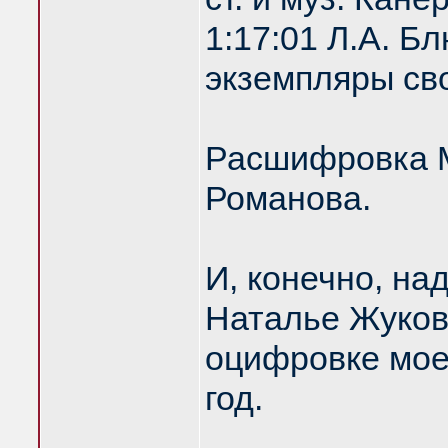
1:17:01 Л.А. 
экземпляры сво
Расшифровка М
Романова.
И, конечно, на
Наталье Жуков
оцифровке моег
год.