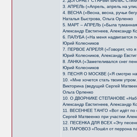
2. ДОГОРАЕТ СТАРЫЙ ВАЛЬС Стихи
3. АПРЕЛЬ («Апрель, апрель на ули
4. ВЕСНА («Весна, весна, ручьи бе
Наталья Быстрова, Ольга Орленко
5. МАРТ – АПРЕЛЬ («Была туманная
Александр Евстигнеев, Александр К
6. ПАЛУБА («На меня надвигается 
Юрий Колесников
7. ПЕРВОЕ АПРЕЛЯ («Говорят, что 
Юрий Колесников, Александр Евстиг
8. ЛАНКА («Заметеливался снег пе
Юрий Колесников
9. ПЕСНЯ О МОСКВЕ («Я смотрю на 
10. «Мне хочется стать твоим утро
Викторина (ведущий Сергей Матвее
Ольга Орленко
10. О ДВОРНИКЕ СТЕПАНОВЕ «Набив
Александр Евстигнеев, Александр К
11. ВЕСЕННЕЕ ТАНГО «Вот идёт по 
Сергей Матвеенко при участии Алек
12. ПЕСЕНКА ДЛЯ ВСЕХ «Эту песенку
13. ПАРОВОЗ «Пошёл от перрона па