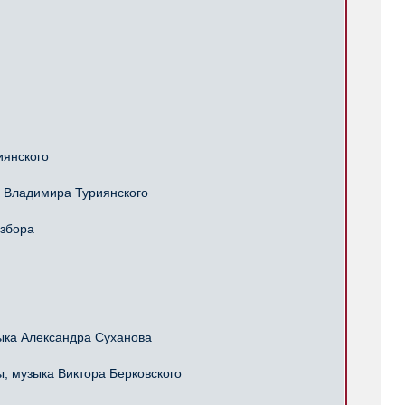
иянского
 Владимира Туриянского
избора
ка Александра Суханова
 музыка Виктора Берковского