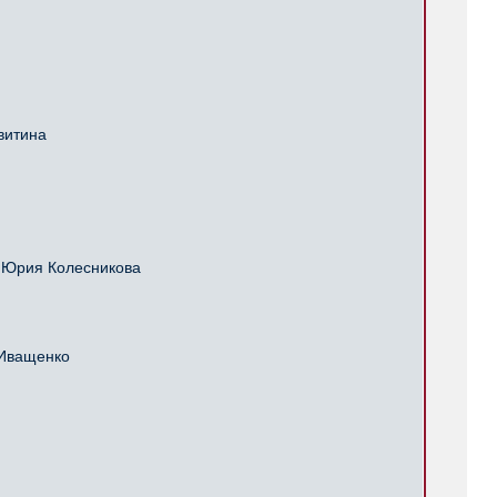
витина
 Юрия Колесникова
 Иващенко