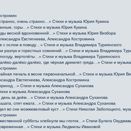
остромин
транно, очень странно…» Стихи и музыка Юрия Кукина
манные, горы…» Стихи и музыка Юрия Кукина
ы весной вдохновенной…» Стихи и музыка Юрия Визбора
лександра Евстигнеева, Александра Костромина
 с ослом в поводу…» Стихи и музыка Владимира Туриянского
 разлук и горестных сомнений…» Стихи и музыка Владимира Тур
погоду, вертолёты…» Стихи и музыка Владимира Туриянского
ко-далёко-далёко, где чёрная дремлет гряда…» Стихи и музыка
остромин
йная печаль в весне первоначальной…» Стихи и музыка Юрия В
ксандра Евстигнеева, Александра Костромина
приход…» Стихи и музыка Александра Суханова
тихи и музыка Александра Суханова
 день за днём…» Стихи и музыка Александра Суханова
ышата, спят ежата…» Стихи и музыка Александра Суханова
 во сне можжевеловый куст…» Стихи Николая Заболоцкого, музы
остромин
твенной субботы хлебнули мы глоток…» Стихи Булата Окуджавы,
е современная…» Стихи и музыка Людмилы Ивановой