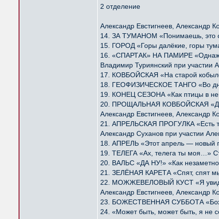
2 отделение
Александр Евстигнеев, Александр К
14. ЗА ТУМАНОМ «Понимаешь, это с
15. ГОРОД «Горы далёкие, горы ту
16. «СПАРТАК» НА ПАМИРЕ «Однажд
Владимир Туриянский при участии А
17. КОВБОЙСКАЯ «На старой кобыле
18. ГЕОФИЗИЧЕСКОЕ ТАНГО «Во дни
19. КОНЕЦ СЕЗОНА «Как птицы в не
20. ПРОЩАЛЬНАЯ КОВБОЙСКАЯ «Далё
Александр Евстигнеев, Александр К
21. АПРЕЛЬСКАЯ ПРОГУЛКА «Есть та
Александр Суханов при участии Але
18. АПРЕЛЬ «Этот апрель — новый 
19. ТЕЛЕГА «Ах, телега ты моя…» С
20. ВАЛЬС «ДА НУ!» «Как незаметно
21. ЗЕЛЁНАЯ КАРЕТА «Спят, спят м
22. МОЖЖЕВЕЛОВЫЙ КУСТ «Я увидел
Александр Евстигнеев, Александр К
23. БОЖЕСТВЕННАЯ СУББОТА «Божес
24. «Может быть, может быть, я н