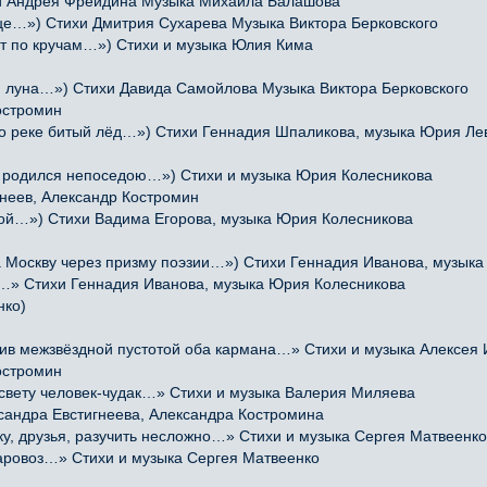
 Андрея Фрейдина Музыка Михаила Балашова
це…») Стихи Дмитрия Сухарева Музыка Виктора Берковского
гут по кручам…») Стихи и музыка Юлия Кима
 луна…») Стихи Давида Самойлова Музыка Виктора Берковского
остромин
по реке битый лёд…») Стихи Геннадия Шпаликова, музыка Юрия Ле
я родился непоседою…») Стихи и музыка Юрия Колесникова
неев, Александр Костромин
ной…») Стихи Вадима Егорова, музыка Юрия Колесникова
Москву через призму поэзии…») Стихи Геннадия Иванова, музыка
м…» Стихи Геннадия Иванова, музыка Юрия Колесникова
нко)
 межзвёздной пустотой оба кармана…» Стихи и музыка Алексея
остромин
свету человек-чудак…» Стихи и музыка Валерия Миляева
сандра Евстигнеева, Александра Костромина
, друзья, разучить несложно…» Стихи и музыка Сергея Матвеенко
ровоз…» Стихи и музыка Сергея Матвеенко