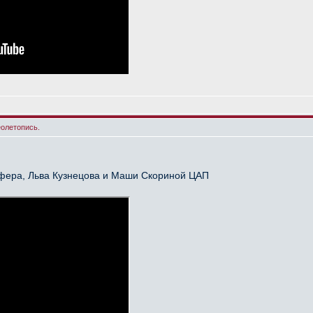
еолетопись.
йфера, Льва Кузнецова и Маши Скориной ЦАП