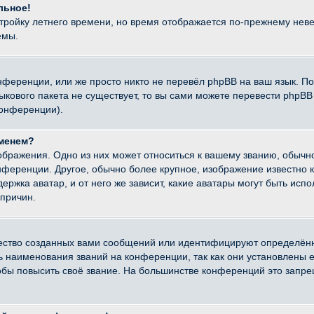
льное!
стройку летнего времени, но время отображается по-прежнему неве
емы.
нференции, или же просто никто не перевёл phpBB на ваш язык. П
языкового пакета не существует, то вы сами можете перевести ph
конференции).
именем?
ображения. Одно из них может относиться к вашему званию, обычно
онференции. Другое, обычно более крупное, изображение известно 
ержка аватар, и от него же зависит, какие аватары могут быть исп
причин.
ество созданных вами сообщений или идентифицируют определённ
наименования званий на конференции, так как они установлены е
бы повысить своё звание. На большинстве конференций это запре