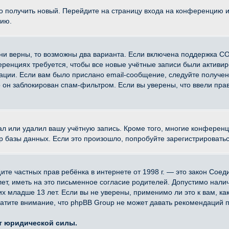
ко получить новый. Перейдите на страницу входа на конференцию 
цию.
ни верны, то возможны два варианта. Если включена поддержка CO
еренциях требуется, чтобы все новые учётные записи были активи
ации. Если вам было прислано email-сообщение, следуйте получе
о он заблокирован спам-фильтром. Если вы уверены, что ввели прав
ал или удалил вашу учётную запись. Кроме того, многие конферен
азы данных. Если это произошло, попробуйте зарегистрироваться 
 защите частных прав ребёнка в интернете от 1998 г. — это закон Со
, иметь на это письменное согласие родителей. Допустимо наличи
младше 13 лет. Если вы не уверены, применимо ли это к вам, ка
атите внимание, что phpBB Group не может давать рекомендаций 
ет юридической силы.