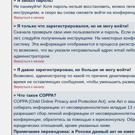
» Я забыл пароль!
Не паникуйте! Хотя пароль нельзя восстановить, можно лег
инструкциям, и скоро вы снова сможете войти на конферен
Вернуться к началу
» Я только что зарегистрировался, но не могу войти!
Сначала проверьте свои имя пользователя и пароль. Если о
лет, следуйте полученным инструкциям. На некоторых конф
систему. Эта информация отображается в процессе регистр
то возможно, что вы указали неправильный адрес email либ
администратором.
Вернуться к началу
» Я давно зарегистрирован, но больше не могу войти!
Возможно, администратор по какой-то причине деактивиров
время не оставляющих сообщения, чтобы уменьшить размер б
Вернуться к началу
» Что такое COPPA?
COPPA (Child Online Privacy and Protection Act), или Акт о
собирать информацию от несовершеннолетних младше 13 лет
разрешают сбор личной информации от несовершеннолетних 
конференции, обратитесь за помощью к юрисконсульту. Обр
юридических отношений, кроме указанных ниже.
Примечание переводчика: в России данный акт не име