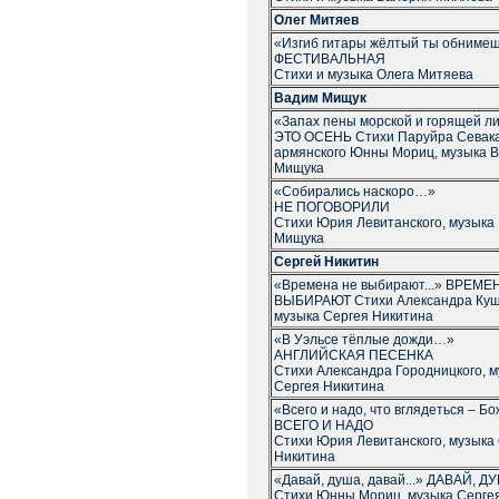
Олег Митяев
«Изгиб гитары жёлтый ты обниме
ФЕСТИВАЛЬНАЯ
Стихи и музыка Олега Митяева
Вадим Мищук
«Запах пены морской и горящей ли
ЭТО ОСЕНЬ Стихи Паруйра Севака
армянского Юнны Мориц, музыка 
Мищука
«Собирались наскоро…»
НЕ ПОГОВОРИЛИ
Стихи Юрия Левитанского, музыка
Мищука
Сергей Никитин
«Времена не выбирают...» ВРЕМЕ
ВЫБИРАЮТ Стихи Александра Куш
музыка Сергея Никитина
«В Уэльсе тёплые дожди…»
АНГЛИЙСКАЯ ПЕСЕНКА
Стихи Александра Городницкого, 
Сергея Никитина
«Всего и надо, что вглядеться – 
ВСЕГО И НАДО
Стихи Юрия Левитанского, музыка
Никитина
«Давай, душа, давай...» ДАВАЙ, 
Стихи Юнны Мориц, музыка Серге