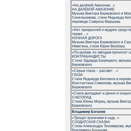
«На далёкой Амазонке...»
НА ДАЛЁКОЙ АМАЗОНКЕ
Музыка Виктора Берковского и Мо
Синельникова, стихи Редьярда Кип
переводе Самуила Маршака.
«Нет прекрасней и мудрее средств
тревог…»
НОЧНАЯ ДОРОГА
Музыка Виктора Берковского и Сер
Никитина, стихи Юрия Визбора
«По рыбам, по звёздам проносит ш
КОНТРАБАНДИСТЫ
Стихи Эдуарда Багрицкого, музыка
Берковского
«Серые глаза -- рассвет…»
ГЛАЗА
Стихи Редьярда Киплинга в перев
Константина Симонова, музыка Ви
Берковского
«Снега выпадают и денно и нощн
СНЕГОПАД
Стихи Юнны Мориц, музыка Викто
Берковского
Владимир Боганов
«Трещат кузнечики в саду...»
СОЛДАТСКАЯ СКАЗКА
Стихи Александра Тихомирова, му
Владимира Боганова