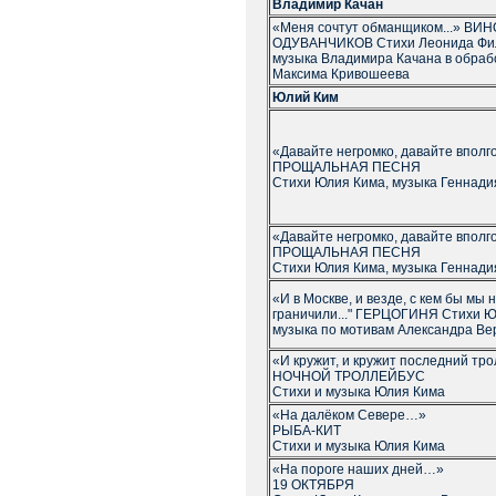
Владимир Качан
«Меня сочтут обманщиком...» ВИН
ОДУВАНЧИКОВ Стихи Леонида Фи
музыка Владимира Качана в обраб
Максима Кривошеева
Юлий Ким
«Давайте негромко, давайте впол
ПРОЩАЛЬНАЯ ПЕСНЯ
Стихи Юлия Кима, музыка Геннади
«Давайте негромко, давайте впол
ПРОЩАЛЬНАЯ ПЕСНЯ
Стихи Юлия Кима, музыка Геннади
«И в Москве, и везде, с кем бы мы 
граничили..." ГЕРЦОГИНЯ Стихи Ю
музыка по мотивам Александра Ве
«И кружит, и кружит последний т
НОЧНОЙ ТРОЛЛЕЙБУС
Стихи и музыка Юлия Кима
«На далёком Севере…»
РЫБА-КИТ
Стихи и музыка Юлия Кима
«На пороге наших дней…»
19 ОКТЯБРЯ