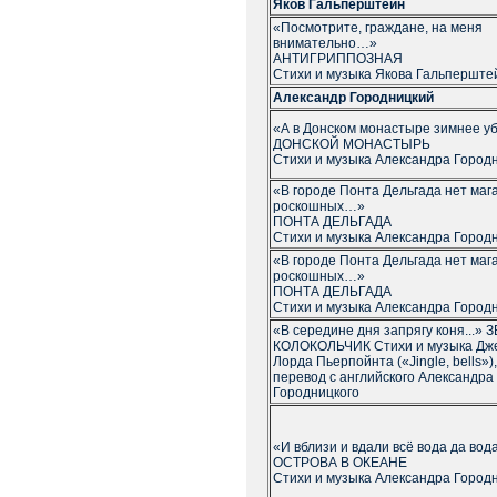
Яков Гальперштейн
«Посмотрите, граждане, на меня
внимательно…»
АНТИГРИППОЗНАЯ
Стихи и музыка Якова Гальперште
Александр Городницкий
«А в Донском монастыре зимнее 
ДОНСКОЙ МОНАСТЫРЬ
Стихи и музыка Александра Город
«В городе Понта Дельгада нет маг
роскошных…»
ПОНТА ДЕЛЬГАДА
Стихи и музыка Александра Город
«В городе Понта Дельгада нет маг
роскошных…»
ПОНТА ДЕЛЬГАДА
Стихи и музыка Александра Город
«В середине дня запрягу коня...»
КОЛОКОЛЬЧИК Стихи и музыка Дж
Лорда Пьерпойнта («Jingle, bells»)
перевод с английского Александра
Городницкого
«И вблизи и вдали всё вода да во
ОСТРОВА В ОКЕАНЕ
Стихи и музыка Александра Город