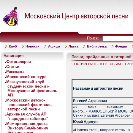
Поиск:
Клуб
Новости
Афиша
Лавка
Библиотека
Фонды
Навигация
Песни, пройденные в гитарной
Фотогалереи
СОРТИРОВАТЬ ПО ПЕРВЫМ СТРО
Статьи
Рассказы
Московский конкурс
Межвузовский клуб
студенческой песни и
Название и авторство песни
Межвузовский фестиваль
АП
Московский детско-
Евгений Агранович
юношеский фестиваль
«У меня знакомых 
авторской песни
много...» МАЛЮСЕНЬКИЙ МОЛЛЮ
Архивная служба АП:
Стихи и музыка Евгения Агранович
"народные таблицы"
Юрий Аделунг
Мемориальная доска
Виктору Семёновичу
«Налево степь, направо степь…»
Берковскому