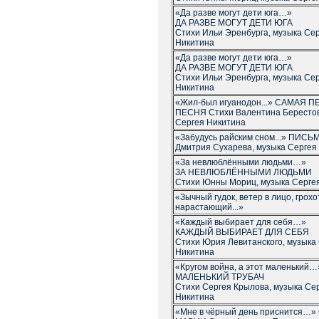
«Да разве могут дети юга…»
ДА РАЗВЕ МОГУТ ДЕТИ ЮГА
Стихи Ильи Эренбурга, музыка Се
Никитина
«Да разве могут дети юга…»
ДА РАЗВЕ МОГУТ ДЕТИ ЮГА
Стихи Ильи Эренбурга, музыка Се
Никитина
«Жил-был игуанодон...» САМАЯ 
ПЕСНЯ Стихи Валентина Берестов
Сергея Никитина
«Забудусь райским сном...» ПИСЬ
Дмитрия Сухарева, музыка Сергея
«За невлюблёнными людьми…»
ЗА НЕВЛЮБЛЁННЫМИ ЛЮДЬМИ
Стихи Юнны Мориц, музыка Серге
«Зычный гудок, ветер в лицо, грохо
нарастающий...»
«Каждый выбирает для себя…»
КАЖДЫЙ ВЫБИРАЕТ ДЛЯ СЕБЯ
Стихи Юрия Левитанского, музыка
Никитина
«Кругом война, а этот маленький…
МАЛЕНЬКИЙ ТРУБАЧ
Стихи Сергея Крылова, музыка Се
Никитина
«Мне в чёрный день приснится…»