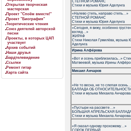
СТЕПНОЙ РОМАНС
Открытая творческая
Стихи и музыка Юрия Аделунга
мастерская
«Налево степь, направо степь…»
Проект "Споём вместе!"
СТЕПНОЙ РОМАНС
Проект "Биография"
Стихи и музыка Юрия Аделунга
Теоретические чтения
«Сегодня, я вижу, особенно грусте
Союз деятелей авторской
взгляд…»
песни
ЖИРАФ
Проекты, в которых ЦАП
Стихи Николая Гумилёва, музыка 
участвует
Аделунга
Архив событий
Ирина Алфёрова
Наши друзья
Бардтелевидение
«Вот и осень приблизилась...» Ст
Ссылки
Матвеевой, музыка Ирины Алфёро
Ремонт гитар
Михаил Анчаров
Карта сайта
«Не то весна, не то слепая осень
БАЛЛАДА ОБ ОТНОСИТЕЛЬНОСТИ
Стихи и музыка Михаила Анчарова
«Пустыри на рассвете…»
БОЛЬШАЯ АПРЕЛЬСКАЯ БАЛЛАД
Стихи и музыка Михаила Анчарова
«Я сказал одному прохожему…»
СОРОК ПЕРВЫЙ