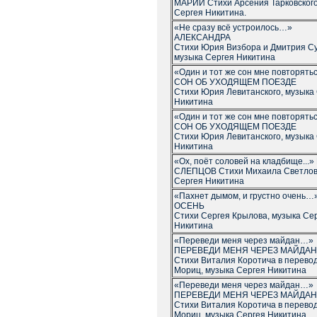
МАРИИ Стихи Арсения Тарковского
Сергея Никитина.
«Не сразу всё устроилось…»
АЛЕКСАНДРА
Стихи Юрия Визбора и Дмитрия Су
музыка Сергея Никитина
«Один и тот же сон мне повторять
СОН ОБ УХОДЯЩЕМ ПОЕЗДЕ
Стихи Юрия Левитанского, музыка
Никитина
«Один и тот же сон мне повторять
СОН ОБ УХОДЯЩЕМ ПОЕЗДЕ
Стихи Юрия Левитанского, музыка
Никитина
«Ох, поёт соловей на кладбище...
СЛЕПЦОВ Стихи Михаила Светлов
Сергея Никитина
«Пахнет дымом, и грустно очень…
ОСЕНЬ
Стихи Сергея Крылова, музыка Се
Никитина
«Переведи меня через майдан…»
ПЕРЕВЕДИ МЕНЯ ЧЕРЕЗ МАЙДАН
Стихи Виталия Коротича в перев
Мориц, музыка Сергея Никитина
«Переведи меня через майдан…»
ПЕРЕВЕДИ МЕНЯ ЧЕРЕЗ МАЙДАН
Стихи Виталия Коротича в перев
Мориц, музыка Сергея Никитина