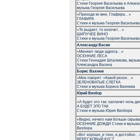
Стихи Георгия Васильева и Алексе
музыка Георгия Васильева
«Приходи ко мне, Глафира…»
ГЛАФИРА
Стихи и музыка Георгия Васильева
«То рыдает, то хохочет…»
ШИПУЧЕЕ ВИНО
Стихи и музыка Георгия Васильева
Александр Васин
«Меняют люди адреса…»
ОСЕННИЕ ЛЕСА
Стихи Геннадия Шпаликова, музык
Александра Васина
Борис Вахнюк
«Мне говорят: «Какой резон…»
ЗЕЛЕНОВАТЫЕ СЛЕГКА
Стихи и музыка Бориса Вахнюка
Юрий Визбор
«А будет это так: заплачет ночь 
А БУДЕТ ЭТО ТАК
Стихи и музыка Юрия Визбора
«Видно, нечего нам больше скрыват
ОСЕННИЕ ДОЖДИ Стихи и музыка
Визбора
«Вот хорошо, и тихо, и достойно…
ВЕРЕСКОВЫЙ КУСТ