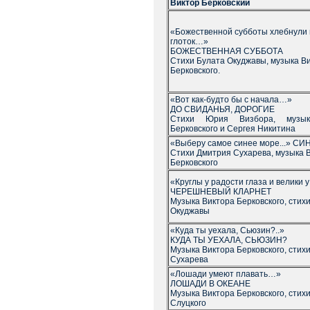
Виктор Берковский
«Божественной субботы хлебнули
глоток…»
БОЖЕСТВЕННАЯ СУББОТА
Стихи Булата Окуджавы, музыка В
Берковского.
«Вот как-будто бы с начала…»
ДО СВИДАНЬЯ, ДОРОГИЕ
Стихи Юрия Визбора, музык
Берковского и Сергея Никитина
«Выберу самое синее море...» С
Стихи Дмитрия Сухарева, музыка 
Берковского
«Круглы у радости глаза и велики 
ЧЕРЕШНЕВЫЙ КЛАРНЕТ
Музыка Виктора Берковского, стих
Окуджавы
«Куда ты уехала, Сьюзин?..»
КУДА ТЫ УЕХАЛА, СЬЮЗИН?
Музыка Виктора Берковского, стих
Сухарева
«Лошади умеют плавать…»
ЛОШАДИ В ОКЕАНЕ
Музыка Виктора Берковского, стих
Слуцкого