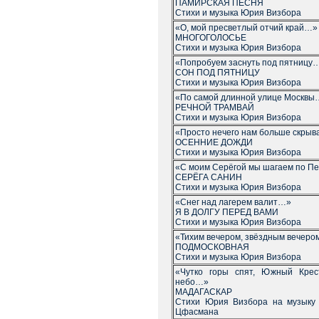
ПАМИРСКАЯ ПЕСНЯ
Стихи и музыка Юрия Визбора
«О, мой пресветлый отчий край…»
МНОГОГОЛОСЬЕ
Стихи и музыка Юрия Визбора
«Попробуем заснуть под пятницу
СОН ПОД ПЯТНИЦУ
Стихи и музыка Юрия Визбора
«По самой длинной улице Москвы
РЕЧНОЙ ТРАМВАЙ
Стихи и музыка Юрия Визбора
«Просто нечего нам больше скры
ОСЕННИЕ ДОЖДИ
Стихи и музыка Юрия Визбора
«С моим Серёгой мы шагаем по П
СЕРЁГА САНИН
Стихи и музыка Юрия Визбора
«Снег над лагерем валит…»
Я В ДОЛГУ ПЕРЕД ВАМИ
Стихи и музыка Юрия Визбора
«Тихим вечером, звёздным вечер
ПОДМОСКОВНАЯ
Стихи и музыка Юрия Визбора
«Чутко горы спят, Южный Крес
небо…»
МАДАГАСКАР
Стихи Юрия Визбора на музыку
Цфасмана