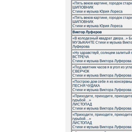
«Пять веков картине, городок ст
ШИПОВНИК
Стихи и музыка Юрия Лореса
«Пять веков картине, городок ст
ШИПОВНИК
Стихи и музыка Юрия Лореса
Виктор Луферов
«В колодезный квадрат двора...»
МУЗЫКАНТЕ Стихи и музыка Викт
Луферова
«Ну здравствуй, солнцем залитый
ВСТРЕЧА
Стихи и музыка Виктора Луферова
«Под маятник часов я в угол из уг
СВЕРЧОК
Стихи и музыка Виктора Луферова
«Построю дом себе я из консервн
ПЕСНЯ ЧУДАКА
Стихи и музыка Виктора Луферова
«Приходите, приходите, приходит
гурьбой…»
ЛИСТОПАД
Стихи и музыка Виктора Луферова
«Приходите, приходите, приходит
гурьбой…»
ЛИСТОПАД
Стихи и музыка Виктора Луферова