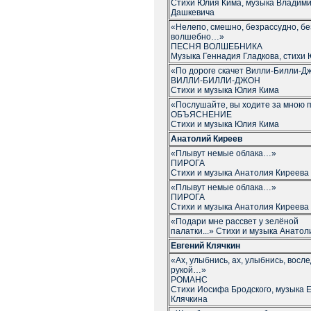
Стихи Юлия Кима, музыка Владим
Дашкевича
«Нелепо, смешно, безрассудно, бе
волшебно…»
ПЕСНЯ ВОЛШЕБНИКА
Музыка Геннадия Гладкова, стихи
«По дороге скачет Вилли-Билли-
ВИЛЛИ-БИЛЛИ-ДЖОН
Стихи и музыка Юлия Кима
«Послушайте, вы ходите за мною 
ОБЪЯСНЕНИЕ
Стихи и музыка Юлия Кима
Анатолий Киреев
«Плывут немые облака…»
ПИРОГА
Стихи и музыка Анатолия Киреева
«Плывут немые облака…»
ПИРОГА
Стихи и музыка Анатолия Киреева
«Подари мне рассвет у зелёной
палатки...» Стихи и музыка Анато
Евгений Клячкин
«Ах, улыбнись, ах, улыбнись, восл
рукой…»
РОМАНС
Стихи Иосифа Бродского, музыка 
Клячкина