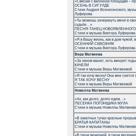
«Свисаю с вагонной площадки – 
ОСЕНЬ В СИГУЛДЕ
Стихи Андрея Вознесенского, музы
Луферова
«Ты можешь зачеркнуть меня в сво
судьбе…»
ПЕСНЯ-ТАНЕЦ НОВОЯВЛЕННОГО
Стихи и музыка Виктора Луферова
«Я в Вашу жизнь, как в дом чужой
ОСЕННИЙ СКВОЗНЯК
Стихи и музыка Виктора Луферова
Вера Матвеева
«За окном манит, хоть минуют го
КАЧЕЛИ
Стихи и музыка Веры Матвеевой
«Я так хочу весну! Она мне снитс
Я ТАК ХОЧУ ВЕСНУ
Стихи и музыка Веры Матвеевой
Новелла Матвеева
«Ах, как долго, долго едем…»
ПЕСЕНКА ПОГОНЩИКА МУЛА
Стихи и музыка Новеллы Матвеев
«В закатных тучах красные прор
БРАТЬЯ КАПИТАНЫ
Стихи и музыка Новеллы Матвеев
«В тиши вечерней, в тиши весенн