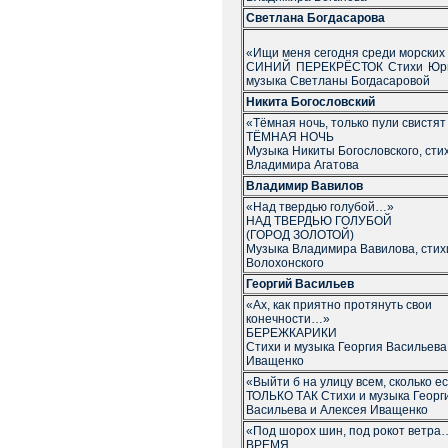
Светлана Богдасарова
«Ищи меня сегодня среди морских
СИНИЙ ПЕРЕКРЁСТОК Стихи Юри
музыка Светланы Богдасаровой
Никита Богословский
«Тёмная ночь, только пули свистя
ТЁМНАЯ НОЧЬ
Музыка Никиты Богословского, сти
Владимира Агатова
Владимир Вавилов
«Над твердью голубой…»
НАД ТВЕРДЬЮ ГОЛУБОЙ
(ГОРОД ЗОЛОТОЙ)
Музыка Владимира Вавилова, стих
Волохонского
Георгий Васильев
«Ах, как приятно протянуть свои
конечности…»
БЕРЕЖКАРИКИ
Стихи и музыка Георгия Васильева
Иващенко
«Выйти б на улицу всем, сколько ест
ТОЛЬКО ТАК Стихи и музыка Георг
Васильева и Алексея Иващенко
«Под шорох шин, под рокот ветра
ВРЕМЯ