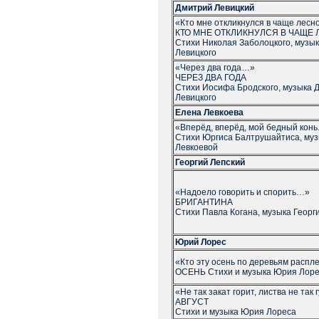
Дмитрий Левицкий
«Кто мне откликнулся в чаще лесно
КТО МНЕ ОТКЛИКНУЛСЯ В ЧАЩЕ
Стихи Николая Заболоцкого, музы
Левицкого
«Через два года…»
ЧЕРЕЗ ДВА ГОДА
Стихи Иосифа Бродского, музыка 
Левицкого
Елена Левкоева
«Вперёд, вперёд, мой бедный конь.
Стихи Юргиса Балтрушайтиса, му
Левкоевой
Георгий Лепский
«Надоело говорить и спорить…»
БРИГАНТИНА
Стихи Павла Когана, музыка Георг
Юрий Лорес
«Кто эту осень по деревьям распле
ОСЕНЬ Стихи и музыка Юрия Лор
«Не так закат горит, листва не так
АВГУСТ
Стихи и музыка Юрия Лореса