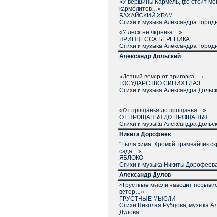
«У вершины Кармель, где стоит м
кармелитов…»
БАХАЙСКИЙ ХРАМ
Стихи и музыка Александра Город
«У леса не черника…»
ПРИНЦЕССА БЕРЕНИКА
Стихи и музыка Александра Город
Александр Дольский
«Летний вечер от пригорка…»
ГОСУДАРСТВО СИНИХ ГЛАЗ
Стихи и музыка Александра Дольск
«От прощанья до прощанья…»
ОТ ПРОЩАНЬЯ ДО ПРОЩАНЬЯ
Стихи и музыка Александра Дольск
Никита Дорофеев
"Была зима. Хромой трамвайчик ск
сада…»
ЯБЛОКО
Стихи и музыка Никиты Дорофеев
Александр Дулов
«Грустные мысли наводит порыви
ветер…»
ГРУСТНЫЕ МЫСЛИ
Стихи Николая Рубцова, музыка А
Дулова