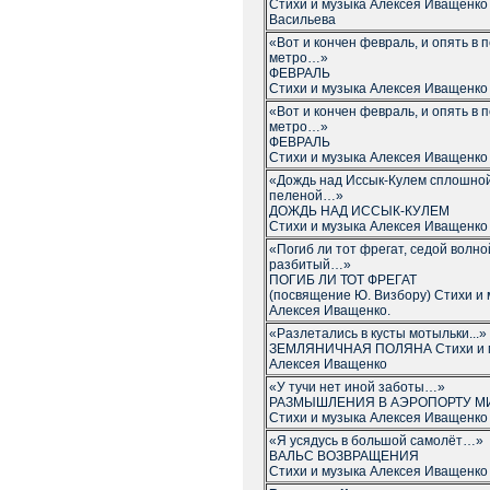
Стихи и музыка Алексея Иващенко 
Васильева
«Вот и кончен февраль, и опять в 
метро…»
ФЕВРАЛЬ
Стихи и музыка Алексея Иващенко
«Вот и кончен февраль, и опять в 
метро…»
ФЕВРАЛЬ
Стихи и музыка Алексея Иващенко
«Дождь над Иссык-Кулем сплошно
пеленой…»
ДОЖДЬ НАД ИССЫК-КУЛЕМ
Стихи и музыка Алексея Иващенко
«Погиб ли тот фрегат, седой волно
разбитый…»
ПОГИБ ЛИ ТОТ ФРЕГАТ
(посвящение Ю. Визбору) Стихи и
Алексея Иващенко.
«Разлетались в кусты мотыльки...»
ЗЕМЛЯНИЧНАЯ ПОЛЯНА Стихи и 
Алексея Иващенко
«У тучи нет иной заботы…»
РАЗМЫШЛЕНИЯ В АЭРОПОРТУ 
Стихи и музыка Алексея Иващенко
«Я усядусь в большой самолёт…»
ВАЛЬС ВОЗВРАЩЕНИЯ
Стихи и музыка Алексея Иващенко