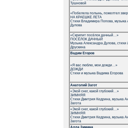
Тушновой
«Побелела полынь, пожелтел зве
НА КРАЕШКЕ ЛЕТА
Стихи Владимира Попова, музыка 
Дулова
«Скрипит посёлок дачный…»
ПОСЁЛОК ДАЧНЫЙ
Музыка Александра Дулова, стихи 
Друскина
Вадим Егоров
«Я вас люблю, мои дожди…»
ДОЖДИ
Стихи и музыка Вадима Егорова
Анатолий Загот
«Экой снег, какой глубокий…»
ЗИМНЯЯ
Стихи Дмитрия Кедрина, музыка А
Загота
«Экой снег, какой глубокий…»
ЗИМНЯЯ
Стихи Дмитрия Кедрина, музыка А
Загота
Алла Зимина