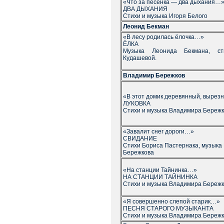
«Что за песенка — два дыхания…
ДВА ДЫХАНИЯ
Стихи и музыка Игоря Белого
Леонид Бекман
«В лесу родилась ёлочка…»
ЁЛКА
Музыка Леонида Бекмана, с
Кудашевой.
Владимир Бережков
«В этот домик деревянный, выре
ЛУКОВКА
Стихи и музыка Владимира Береж
«Завалит снег дороги…»
СВИДАНИЕ
Стихи Бориса Пастернака, музыка
Бережкова
«На станции Тайнинка…»
НА СТАНЦИИ ТАЙНИНКА
Стихи и музыка Владимира Береж
«Я совершенно слепой старик…»
ПЕСНЯ СТАРОГО МУЗЫКАНТА
Стихи и музыка Владимира Береж