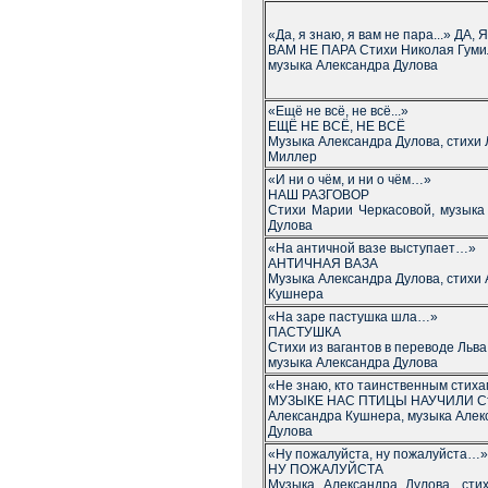
«Да, я знаю, я вам не пара...» ДА,
ВАМ НЕ ПАРА Стихи Николая Гуми
музыка Александра Дулова
«Ещё не всё, не всё...»
ЕЩЁ НЕ ВСЁ, НЕ ВСЁ
Музыка Александра Дулова, стихи
Миллер
«И ни о чём, и ни о чём…»
НАШ РАЗГОВОР
Стихи Марии Черкасовой, музыка
Дулова
«На античной вазе выступает…»
АНТИЧНАЯ ВАЗА
Музыка Александра Дулова, стихи
Кушнера
«На заре пастушка шла…»
ПАСТУШКА
Стихи из вагантов в переводе Льва
музыка Александра Дулова
«Не знаю, кто таинственным стихам
МУЗЫКЕ НАС ПТИЦЫ НАУЧИЛИ С
Александра Кушнера, музыка Алек
Дулова
«Ну пожалуйста, ну пожалуйста…»
НУ ПОЖАЛУЙСТА
Музыка Александра Дулова, сти