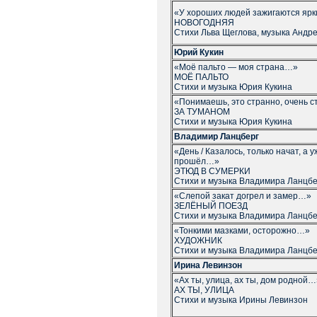
«У хороших людей зажигаются яр
НОВОГОДНЯЯ
Стихи Льва Щеглова, музыка Андр
Юрий Кукин
«Моё пальто — моя страна…»
МОЁ ПАЛЬТО
Стихи и музыка Юрия Кукина
«Понимаешь, это странно, очень 
ЗА ТУМАНОМ
Стихи и музыка Юрия Кукина
Владимир Ланцберг
«День / Казалось, только начат, а 
прошёл…»
ЭТЮД В СУМЕРКИ
Стихи и музыка Владимира Ланцбе
«Слепой закат догрел и замер…»
ЗЕЛЁНЫЙ ПОЕЗД
Стихи и музыка Владимира Ланцбе
«Тонкими мазками, осторожно…»
ХУДОЖНИК
Стихи и музыка Владимира Ланцбе
Ирина Левинзон
«Ах ты, улица, ах ты, дом родной…
АХ ТЫ, УЛИЦА
Стихи и музыка Ирины Левинзон