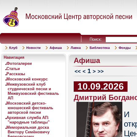
Поиск:
Клуб
Новости
Афиша
Лавка
Библиотека
Фонды
Навигация
Афиша
Фотогалереи
Статьи
1
<<
<
>
>>
Рассказы
Московский конкурс
10.09.2026
Межвузовский клуб
студенческой песни и
Межвузовский фестиваль
Дмитрий Богдано
АП
Московский детско-
юношеский фестиваль
И 
авторской песни
Архивная служба АП:
от
"народные таблицы"
Мемориальная доска
Цен
Виктору Семёновичу
Берковскому