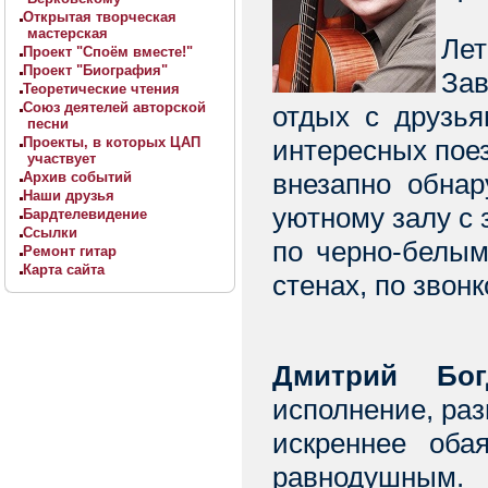
Открытая творческая
мастерская
Лет
Проект "Споём вместе!"
Проект "Биография"
Зав
Теоретические чтения
Союз деятелей авторской
отдых с друзья
песни
Проекты, в которых ЦАП
интересных пое
участвует
внезапно обнар
Архив событий
Наши друзья
уютному залу с 
Бардтелевидение
Ссылки
по черно-белым
Ремонт гитар
Карта сайта
стенах, по звонк
Дмитрий Бог
исполнение, ра
искреннее оба
равнодушным.