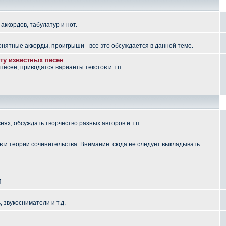
аккордов, табулатур и нот.
понятные аккорды, проигрыши - все это обсуждается в данной теме.
ту известных песен
есен, приводятся варианты текстов и т.п.
ях, обсуждать творчество разных авторов и т.п.
 и теории сочинительства. Внимание: сюда не следует выкладывать
П
, звукосниматели и т.д.