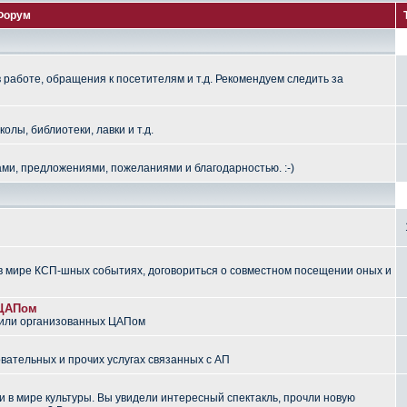
Форум
работе, обращения к посетителям и т.д. Рекомендуем следить за
лы, библиотеки, лавки и т.д.
ми, предложениями, пожеланиями и благодарностью. :-)
 мире КСП-шных событиях, договориться о совместном посещении оных и
 ЦАПом
 или организованных ЦАПом
вательных и прочих услугах связанных с АП
 в мире культуры. Вы увидели интересный спектакль, прочли новую