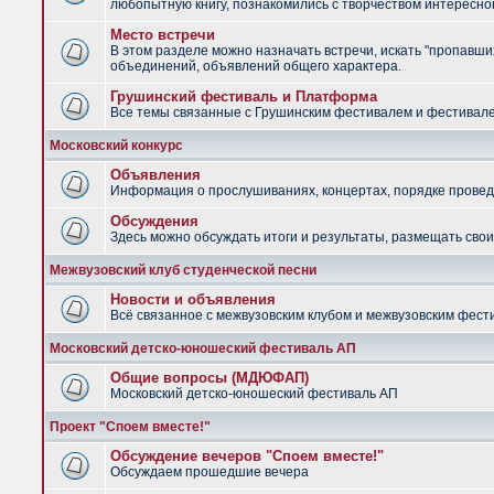
любопытную книгу, познакомились с творчеством интересно
Место встречи
В этом разделе можно назначать встречи, искать "пропавших
объединений, объявлений общего характера.
Грушинский фестиваль и Платформа
Все темы связанные с Грушинским фестивалем и фестив
Московский конкурс
Объявления
Информация о прослушиваниях, концертах, порядке провед
Обсуждения
Здесь можно обсуждать итоги и результаты, размещать сво
Межвузовский клуб студенческой песни
Новости и объявления
Всё связанное с межвузовским клубом и межвузовским фес
Московский детско-юношеский фестиваль АП
Общие вопросы (МДЮФАП)
Московский детско-юношеский фестиваль АП
Проект "Споем вместе!"
Обсуждение вечеров "Споем вместе!"
Обсуждаем прошедшие вечера