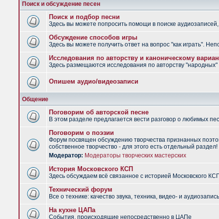
Поиск и обсуждение песен
Поиск и подбор песни
Здесь вы можете попросить помощи в поиске аудиозаписей, 
Обсуждение способов игры
Здесь вы можете получить ответ на вопрос "как играть". Не
Исследования по авторству и каноническому вариан
Здесь размещаются исследования по авторству "народных" п
Опишем аудио/видеозаписи
Общение
Поговорим об авторской песне
В этом разделе предлагается вести разговор о любимых песн
Поговорим о поэзии
Форум посвящен обсуждению творчества признанных поэтов
собственное творчество - для этого есть отдельный раздел!
Модератор:
Модераторы творческих мастерских
История Московского КСП
Здесь обсуждаем всё связанное с историей Московского КС
Технический форум
Все о технике: качество звука, техника, видео- и аудиозапись
На кухне ЦАПа
События, происходящие непосредственно в ЦАПе