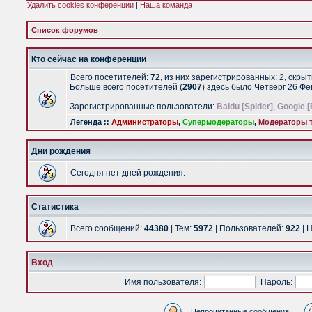
Удалить cookies конференции
|
Наша команда
Список форумов
Кто сейчас на конференции
Всего посетителей:
72
, из них зарегистрированных: 2, скры
Больше всего посетителей (
2907
) здесь было Четверг 26 Ф
Зарегистрированные пользователи:
Baidu [Spider]
,
Google [
Легенда ::
Администраторы
,
Супермодераторы
,
Модераторы т
Дни рождения
Сегодня нет дней рождения.
Статистика
Всего сообщений:
44380
| Тем:
5972
| Пользователей:
922
| 
Вход
Имя пользователя:
Пароль:
Непрочитанные сообщения