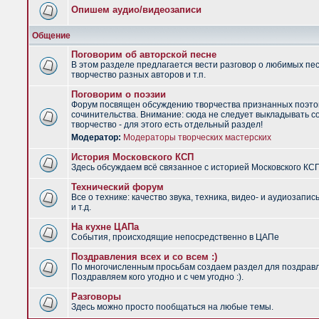
Опишем аудио/видеозаписи
Общение
Поговорим об авторской песне
В этом разделе предлагается вести разговор о любимых пес
творчество разных авторов и т.п.
Поговорим о поэзии
Форум посвящен обсуждению творчества признанных поэто
сочинительства. Внимание: сюда не следует выкладывать с
творчество - для этого есть отдельный раздел!
Модератор:
Модераторы творческих мастерских
История Московского КСП
Здесь обсуждаем всё связанное с историей Московского КС
Технический форум
Все о технике: качество звука, техника, видео- и аудиозапис
и т.д.
На кухне ЦАПа
События, происходящие непосредственно в ЦАПе
Поздравления всех и со всем :)
По многочисленным просьбам создаем раздел для поздрав
Поздравляем кого угодно и с чем угодно :).
Разговоры
Здесь можно просто пообщаться на любые темы.