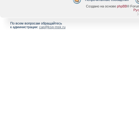
Создано на основе
phpBB
® Foru
Рус
[
По всем вопросам обращайтесь
к администрации:
cap@ksp-msk.ru