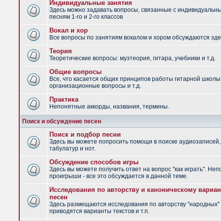
Индивидуальные занятия
Здесь можно задавать вопросы, связанные с индивидуальн
песням 1-го и 2-го классов
Вокал и хор
Все вопросы по занятиям вокалом и хором обсуждаются зде
Теория
Теоретические вопросы: музтеория, гитара, учебники и т.д.
Общие вопросы
Все, что касается общих принципов работы гитарной школы
организационные вопросы и т.д.
Практика
Непонятные аккорды, названия, термины.
Поиск и обсуждение песен
Поиск и подбор песни
Здесь вы можете попросить помощи в поиске аудиозаписей,
табулатур и нот.
Обсуждение способов игры
Здесь вы можете получить ответ на вопрос "как играть". Не
проигрыши - все это обсуждается в данной теме.
Исследования по авторству и каноническому вариан
песен
Здесь размещаются исследования по авторству "народных" 
приводятся варианты текстов и т.п.