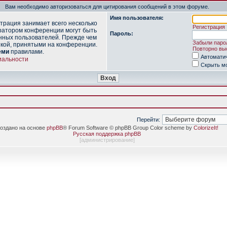
Вам необходимо авторизоваться для цитирования сообщений в этом форуме.
Имя пользователя:
трация занимает всего несколько
Регистрация
ратором конференции могут быть
Пароль:
нных пользователей. Прежде чем
Забыли паро
икой, принятыми на конференции.
Повторно выс
еми
правилами.
Автомати
иальности
Скрыть мо
Перейти:
оздано на основе
phpBB
® Forum Software © phpBB Group Color scheme by
ColorizeIt!
Русская поддержка phpBB
[
администрирование
]