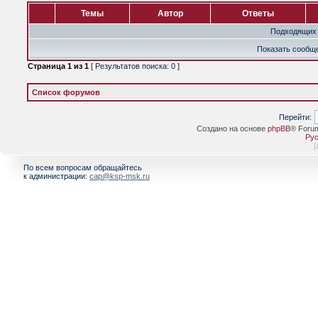
Темы
Автор
Ответы
Подходящих 
Показать сообще
Страница
1
из
1
[ Результатов поиска: 0 ]
Список форумов
Перейти:
Создано на основе
phpBB
® Foru
Рус
[
По всем вопросам обращайтесь
к администрации:
cap@ksp-msk.ru