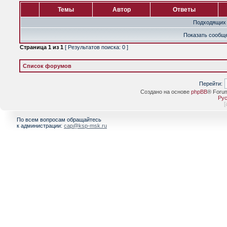
Темы
Автор
Ответы
Подходящих 
Показать сообще
Страница
1
из
1
[ Результатов поиска: 0 ]
Список форумов
Перейти:
Создано на основе
phpBB
® Foru
Рус
[
По всем вопросам обращайтесь
к администрации:
cap@ksp-msk.ru