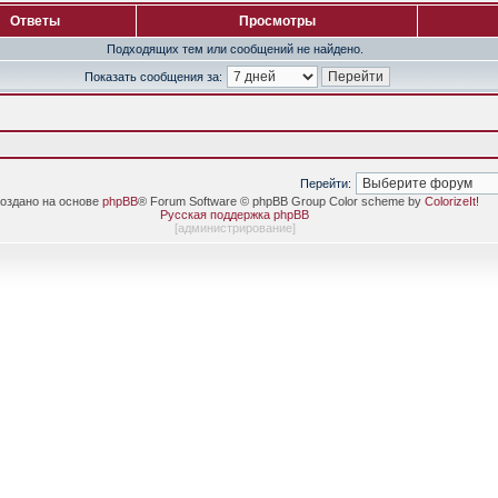
Ответы
Просмотры
Подходящих тем или сообщений не найдено.
Показать сообщения за:
Перейти:
оздано на основе
phpBB
® Forum Software © phpBB Group Color scheme by
ColorizeIt!
Русская поддержка phpBB
[
администрирование
]