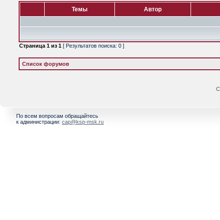
Темы
Автор
Страница
1
из
1
[ Результатов поиска: 0 ]
Список форумов
С
По всем вопросам обращайтесь
к администрации:
cap@ksp-msk.ru