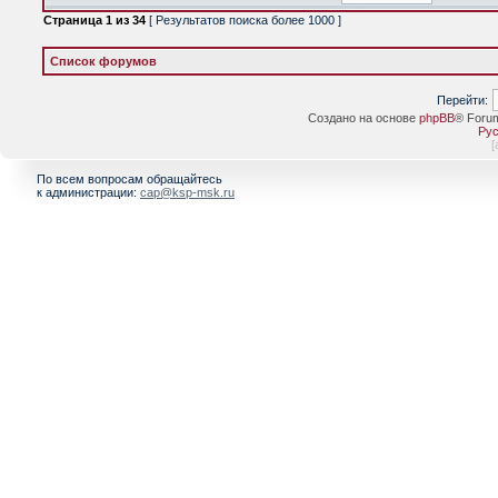
Страница
1
из
34
[ Результатов поиска более 1000 ]
Список форумов
Перейти:
Создано на основе
phpBB
® Foru
Рус
[
По всем вопросам обращайтесь
к администрации:
cap@ksp-msk.ru