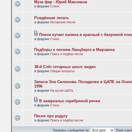
Муза фар - Юрий Максимов
в форуме
Стихи
Рождённая летать
в форуме
Авторские песни
Плечи кутает калина в красный с бахромой пла
в форуме
Стихи
Подборы к песням Ланцберга и Мирзаяна
в форуме
Поиск и подбор песни
38-й Слёт гитарных школ: видео
в форуме
Общие вопросы
Записи Эла Силонова. Посиделки в ЦАПЕ на Осипе
1996
в форуме
На кухне ЦАПа
В зазеркалье серебряной речки
в форуме
Стихи
Песня про радугу
в форуме
Поиск и подбор песни
Показать сообщения за:
Поле сорт