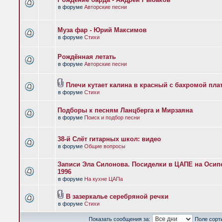
в форуме
Авторские песни
Муза фар - Юрий Максимов
в форуме
Стихи
Рождённая летать
в форуме
Авторские песни
Плечи кутает калина в красный с бахромой пла
в форуме
Стихи
Подборы к песням Ланцберга и Мирзаяна
в форуме
Поиск и подбор песни
38-й Слёт гитарных школ: видео
в форуме
Общие вопросы
Записи Эла Силонова. Посиделки в ЦАПЕ на Осипе
1996
в форуме
На кухне ЦАПа
В зазеркалье серебряной речки
в форуме
Стихи
Показать сообщения за:
Поле сорт