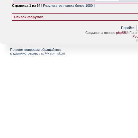
Страница
1
из
34
[ Результатов поиска более 1000 ]
Список форумов
Перейти:
Создано на основе
phpBB
® Foru
Рус
[
По всем вопросам обращайтесь
к администрации:
cap@ksp-msk.ru