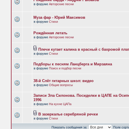
в форуме
Авторские песни
Муза фар - Юрий Максимов
в форуме
Стихи
Рождённая летать
в форуме
Авторские песни
Плечи кутает калина в красный с бахромой пла
в форуме
Стихи
Подборы к песням Ланцберга и Мирзаяна
в форуме
Поиск и подбор песни
38-й Слёт гитарных школ: видео
в форуме
Общие вопросы
Записи Эла Силонова. Посиделки в ЦАПЕ на Осипе
1996
в форуме
На кухне ЦАПа
В зазеркалье серебряной речки
в форуме
Стихи
Показать сообщения за:
Поле сорт