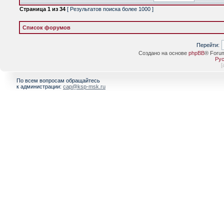
Страница
1
из
34
[ Результатов поиска более 1000 ]
Список форумов
Перейти:
Создано на основе
phpBB
® Foru
Рус
[
По всем вопросам обращайтесь
к администрации:
cap@ksp-msk.ru