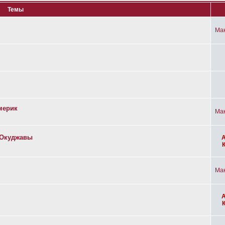
Темы
Ма
мерик
Ма
а Окуджавы
Ма