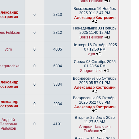
Boris Felikson
Воскресенье 16 Ноябрь
Александр
2025 01:13:47 PM
0
2813
Костромин
Александр Костромин
Понедельник 03 Ноябрь
ris Felikson
0
2812
2025 11:40:12 AM
Boris Felikson
Четверг 16 Октябрь 2025
vgm
0
4005
07:12:50 PM
vgm
Среда 08 Октябрь 2025
negurochka
0
6304
01:28:54 PM
Snegurochka
Воскресенье 05 Октябрь
Александр
2025 05:57:01 PM
0
3834
Костромин
Александр Костромин
Воскресенье 05 Октябрь
Александр
2025 05:27:03 PM
0
2934
Костромин
Александр Костромин
Вторник 29 Июль 2025
Андрей
11:27:58 AM
Павлович
0
4191
Андрей Павлович
Рыбаков
Рыбаков
Вторник 15 Июль 2025