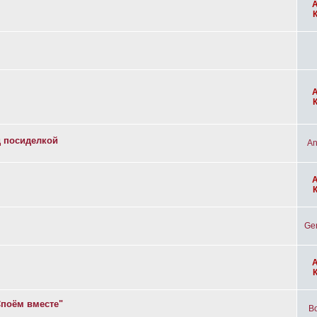
д посиделкой
An
Ge
Споём вместе"
Bo