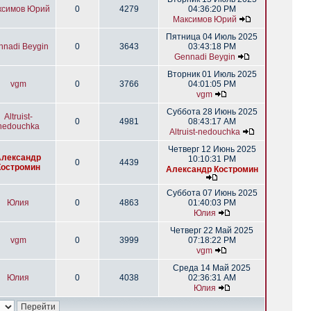
ксимов Юрий
0
4279
04:36:20 PM
Максимов Юрий
Пятница 04 Июль 2025
nnadi Beygin
0
3643
03:43:18 PM
Gennadi Beygin
Вторник 01 Июль 2025
vgm
0
3766
04:01:05 PM
vgm
Суббота 28 Июнь 2025
Altruist-
0
4981
08:43:17 AM
nedouchka
Altruist-nedouchka
Четверг 12 Июнь 2025
Александр
10:10:31 PM
0
4439
Костромин
Александр Костромин
Суббота 07 Июнь 2025
Юлия
0
4863
01:40:03 PM
Юлия
Четверг 22 Май 2025
vgm
0
3999
07:18:22 PM
vgm
Среда 14 Май 2025
Юлия
0
4038
02:36:31 AM
Юлия