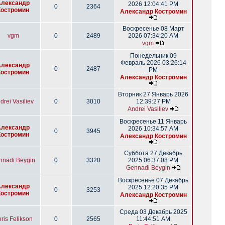
Александр
2026 12:04:41 PM
0
2364
Костромин
Александр Костромин
Воскресенье 08 Март
vgm
0
2489
2026 07:34:20 AM
vgm
Понедельник 09
Февраль 2026 03:26:14
Александр
0
2487
PM
Костромин
Александр Костромин
Вторник 27 Январь 2026
drei Vasiliev
0
3010
12:39:27 PM
Andrei Vasiliev
Воскресенье 11 Январь
Александр
2026 10:34:57 AM
0
3945
Костромин
Александр Костромин
Суббота 27 Декабрь
nnadi Beygin
0
3320
2025 06:37:08 PM
Gennadi Beygin
Воскресенье 07 Декабрь
Александр
2025 12:20:35 PM
0
3253
Костромин
Александр Костромин
Среда 03 Декабрь 2025
ris Felikson
0
2565
11:44:51 AM