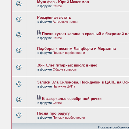
Муза фар - Юрий Максимов
в форуме
Стихи
Рождённая летать
в форуме
Авторские песни
Плечи кутает калина в красный с бахромой п
в форуме
Стихи
Подборы к песням Ланцберга и Мирзаяна
в форуме
Поиск и подбор песни
38-й Слёт гитарных школ: видео
в форуме
Общие вопросы
Записи Эла Силонова. Посиделки в ЦАПЕ на Оси
в форуме
На кухне ЦАПа
В зазеркалье серебряной речки
в форуме
Стихи
Песня про радугу
в форуме
Поиск и подбор песни
Показать сообщения