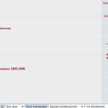
Ма
Ge
латочек
пенко 1995-1996
 за:
Поле сортировки: