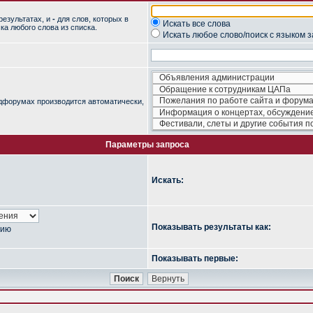
результатах, и
-
для слов, которых в
Искать все слова
ка любого слова из списка.
Искать любое слово/поиск с языком 
одфорумах производится автоматически,
Параметры запроса
Искать:
Показывать результаты как:
нию
Показывать первые: