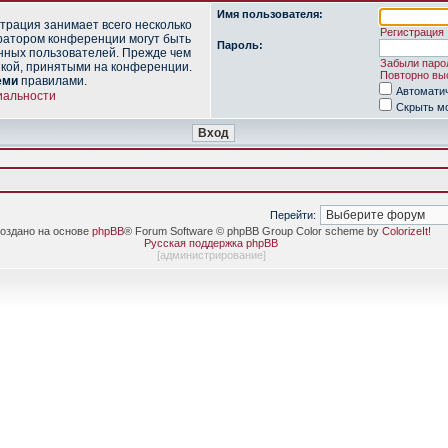
Имя пользователя:
трация занимает всего несколько
Регистрация
ратором конференции могут быть
Пароль:
нных пользователей. Прежде чем
Забыли паро
икой, принятыми на конференции.
Повторно выс
еми
правилами.
Автомати
иальности
Скрыть мо
Перейти:
оздано на основе
phpBB
® Forum Software © phpBB Group Color scheme by
ColorizeIt!
Русская поддержка phpBB
[
администрирование
]