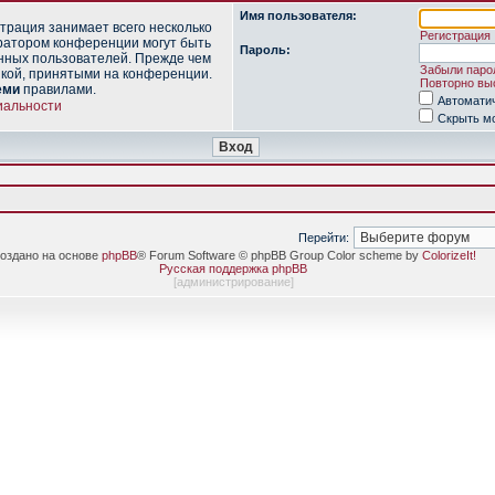
Имя пользователя:
трация занимает всего несколько
Регистрация
ратором конференции могут быть
Пароль:
нных пользователей. Прежде чем
Забыли паро
икой, принятыми на конференции.
Повторно выс
еми
правилами.
Автомати
иальности
Скрыть мо
Перейти:
оздано на основе
phpBB
® Forum Software © phpBB Group Color scheme by
ColorizeIt!
Русская поддержка phpBB
[
администрирование
]