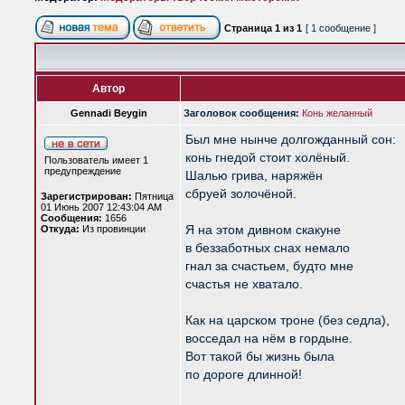
Страница
1
из
1
[ 1 сообщение ]
Автор
Gennadi Beygin
Заголовок сообщения:
Конь желанный
Был мне нынче долгожданный сон:
конь гнедой стоит холёный.
Пользователь имеет 1
предупреждение
Шалью грива, наряжён
сбруей золочёной.
Зарегистрирован:
Пятница
01 Июнь 2007 12:43:04 AM
Сообщения:
1656
Я на этом дивном скакуне
Откуда:
Из провинции
в беззаботных снах немало
гнал за счастьем, будто мне
счастья не хватало.
Как на царском троне (без седла),
восседал на нём в гордыне.
Вот такой бы жизнь была
по дороге длинной!