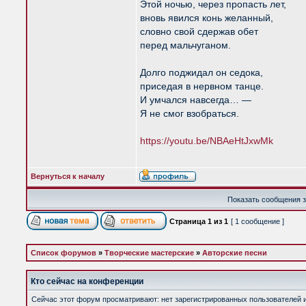
Этой ночью, через пропасть лет,
вновь явился конь желанный,
словно свой сдержав обет
перед мальчуганом.
Долго поджидал он седока,
приседая в нервном танце.
И умчался навсегда… —
Я не смог взобраться.
https://youtu.be/NBAeHtJxwMk
Вернуться к началу
Показать сообщения з
Страница
1
из
1
[ 1 сообщение ]
Список форумов
»
Творческие мастерские
»
Авторские песни
Кто сейчас на конференции
Сейчас этот форум просматривают: нет зарегистрированных пользователей и 