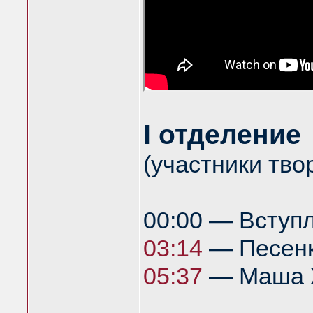
I отделение
(участники тво
00:00 — Вступ
03:14
— Песенк
05:37
— Маша Ж