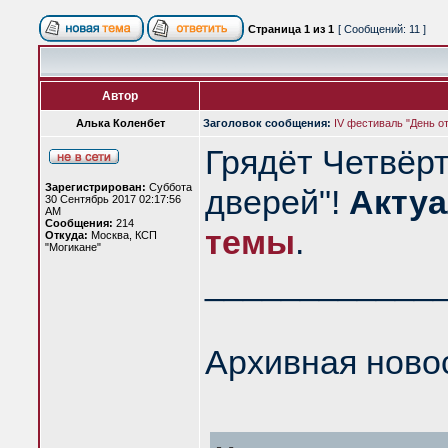
Страница
1
из
1
[ Сообщений: 11 ]
Автор
Алька Коленбет
Заголовок сообщения:
IV фестиваль "День о
Грядёт Четвёр
Зарегистрирован:
Суббота
дверей"!
Акту
30 Сентябрь 2017 02:17:56
AM
Сообщения:
214
темы
.
Откуда:
Москва, КСП
"Могикане"
____________
Архивная ново