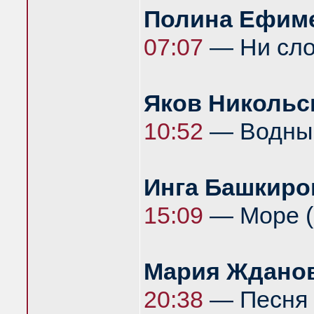
Полина Ефим
07:07
— Ни слов
Яков Никольс
10:52
— Водный
Инга Башкиро
15:09
— Море (а
Мария Ждано
20:38
— Песня а