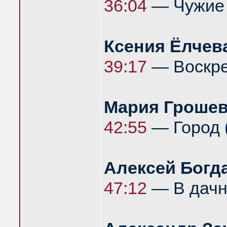
36:04
— Чужие 
Ксения Ёлчев
39:17
— Воскрес
Мария Гроше
42:55
— Город (
Алексей Богд
47:12
— В дачно