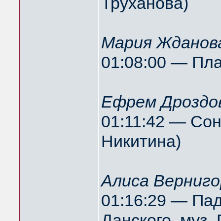
Труханова)
Мария Жданова
01:08:00 — Пл
Ефрем Дроздов
01:11:42 — Сон
Никитина)
Алиса Верниго
01:16:29 — Пад
Данского, муз.