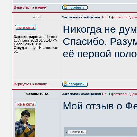
Вернуться к началу
stem
Заголовок сообщения:
Re: II фестиваль "Ден
Никогда не дум
Зарегистрирован:
Четверг
Спасибо. Разум
18 Апрель 2013 01:31:43 PM
Сообщения:
158
Откуда:
г. Шуя, Ивановская
её первой полов
обл.
Вернуться к началу
Максим 10-12
Заголовок сообщения:
Re: II фестиваль "Ден
Мой отзыв о Фе
: