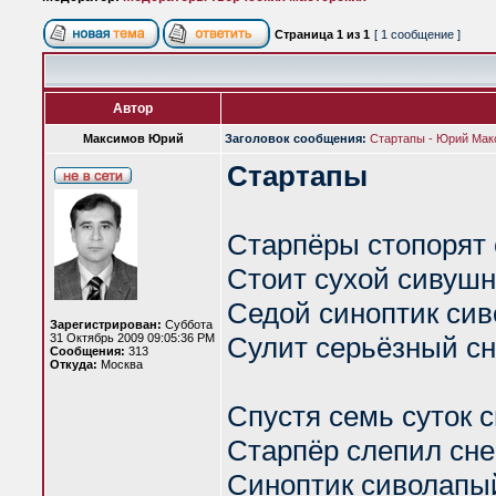
Страница
1
из
1
[ 1 сообщение ]
Автор
Максимов Юрий
Заголовок сообщения:
Стартапы - Юрий Мак
Стартапы
Старпёры стопорят 
Стоит сухой сивуш
Седой синоптик си
Зарегистрирован:
Суббота
31 Октябрь 2009 09:05:36 PM
Сулит серьёзный сн
Сообщения:
313
Откуда:
Москва
Спустя семь суток с
Старпёр слепил сне
Синоптик сиволапы