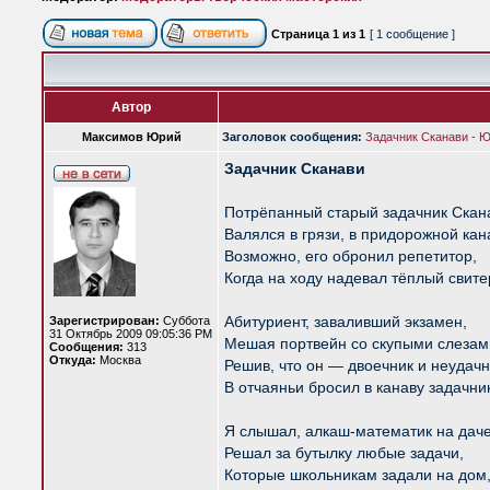
Страница
1
из
1
[ 1 сообщение ]
Автор
Максимов Юрий
Заголовок сообщения:
Задачник Сканави - 
Задачник Сканави
Потрёпанный старый задачник Скан
Валялся в грязи, в придорожной кан
Возможно, его обронил репетитор,
Когда на ходу надевал тёплый свите
Абитуриент, заваливший экзамен,
Зарегистрирован:
Суббота
31 Октябрь 2009 09:05:36 PM
Мешая портвейн со скупыми слезам
Сообщения:
313
Откуда:
Москва
Решив, что он — двоечник и неудачн
В отчаяньи бросил в канаву задачни
Я слышал, алкаш-математик на дач
Решал за бутылку любые задачи,
Которые школьникам задали на дом