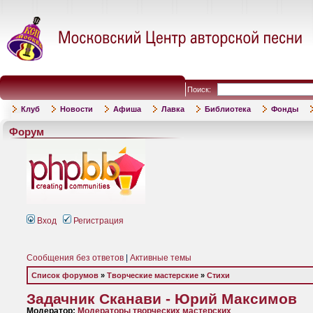
Поиск:
Клуб
Новости
Афиша
Лавка
Библиотека
Фонды
Форум
Вход
Регистрация
Сообщения без ответов
|
Активные темы
Список форумов
»
Творческие мастерские
»
Стихи
Задачник Сканави - Юрий Максимов
Модератор:
Модераторы творческих мастерских