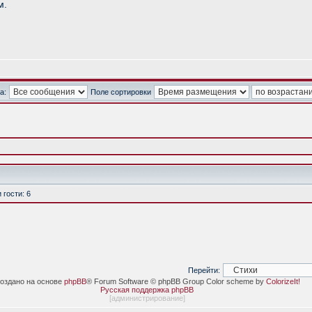
м.
а:
Поле сортировки
гости: 6
Перейти:
оздано на основе
phpBB
® Forum Software © phpBB Group Color scheme by
ColorizeIt!
Русская поддержка phpBB
[
администрирование
]