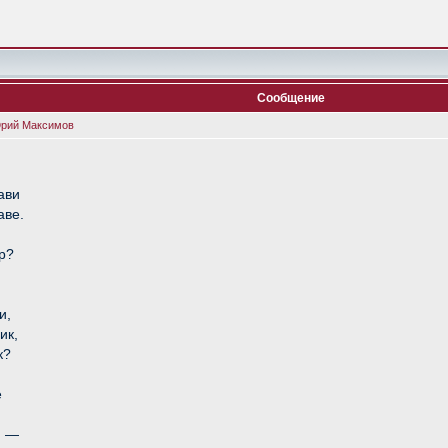
Сообщение
Юрий Максимов
ави
аве.
р?
и,
ик,
к?
е
, —