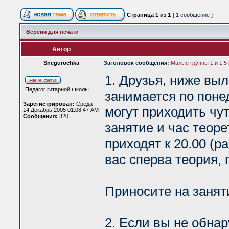
Страница
1
из
1
[ 1 сообщение ]
Версия для печати
Автор
Snegurochka
Заголовок сообщения:
Малые группы 1 и 1.5
1. Друзья, ниже выл
Педагог гитарной школы
занимается по понед
Зарегистрирован:
Среда
могут приходить чут
14 Декабрь 2005 01:08:47 AM
Сообщения:
320
занятие и час теорет
приходят к 20.00 (р
вас сперва теория, 
Приносите на заня
2. Если вы не обнар