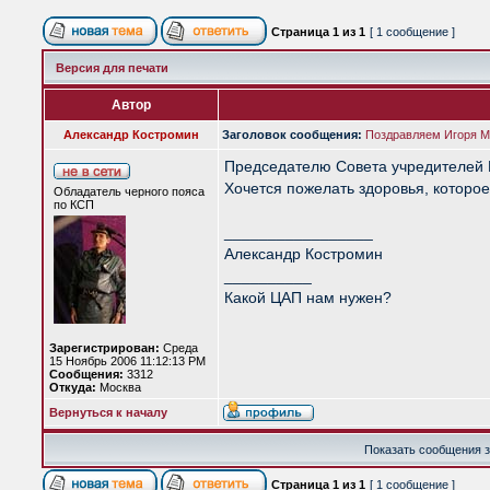
Страница
1
из
1
[ 1 сообщение ]
Версия для печати
Автор
Александр Костромин
Заголовок сообщения:
Поздравляем Игоря М
Председателю Совета учредителей Ц
Хочется пожелать здоровья, которо
Обладатель черного пояса
по КСП
_________________
Александр Костромин
__________
Какой ЦАП нам нужен?
Зарегистрирован:
Среда
15 Ноябрь 2006 11:12:13 PM
Сообщения:
3312
Откуда:
Москва
Вернуться к началу
Показать сообщения з
Страница
1
из
1
[ 1 сообщение ]