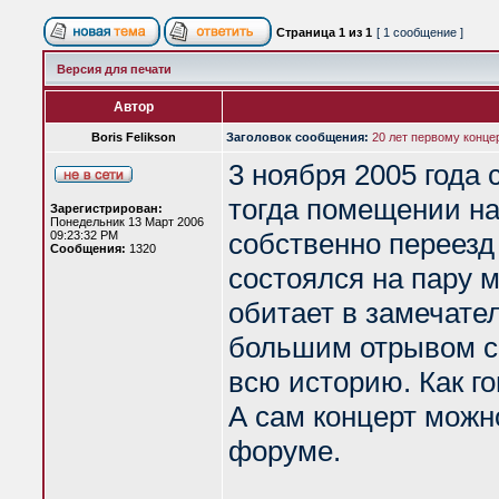
Страница
1
из
1
[ 1 сообщение ]
Версия для печати
Автор
Boris Felikson
Заголовок сообщения:
20 лет первому конц
3 ноября 2005 года
тогда помещении н
Зарегистрирован:
Понедельник 13 Март 2006
собственно переезд 
09:23:32 PM
Сообщения:
1320
состоялся на пару 
обитает в замечате
большим отрывом с
всю историю. Как го
А сам концерт можн
форуме.