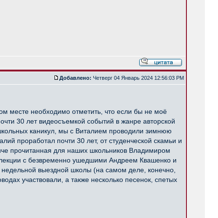
Добавлено:
Четверг 04 Январь 2024 12:56:03 PM
том месте необходимо отметить, что если бы не моё
почти 30 лет видеосъемкой событий в жанре авторской
я школьных каникул, мы с Виталием проводили зимнюю
лий проработал почти 30 лет, от студенческой скамьи и
аличе прочитанная для наших школьников Владимиром
е лекции с безвременно ушедшими Андреем Квашенко и
 недельной выездной школы (на самом деле, конечно,
оводах участвовали, а также несколько песенок, спетых