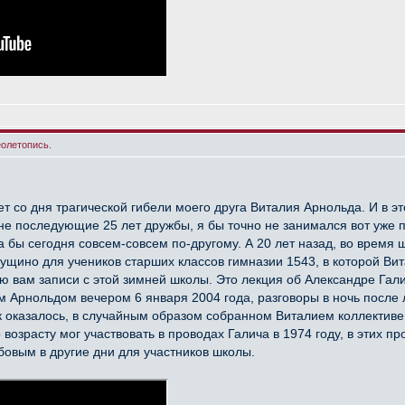
еолетопись.
ет со дня трагической гибели моего друга Виталия Арнольда. И в э
 не последующие 25 лет дружбы, я бы точно не занимался вот уже 
ла бы сегодня совсем-совсем по-другому. А 20 лет назад, во врем
щино для учеников старших классов гимназии 1543, в которой Вита
аю вам записи с этой зимней школы. Это лекция об Александре Г
м Арнольдом вечером 6 января 2004 года, разговоры в ночь посл
 оказалось, в случайным образом собранном Виталием коллективе
возрасту мог участвовать в проводах Галича в 1974 году, в этих пр
овым в другие дни для участников школы.