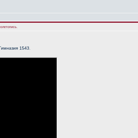
еолетопись.
Гимназия 1543.