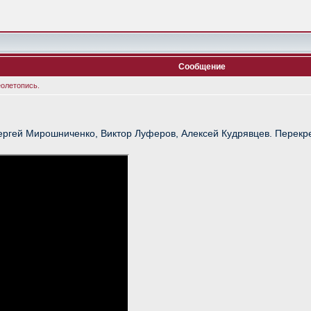
Сообщение
еолетопись.
ергей Мирошниченко, Виктор Луферов, Алексей Кудрявцев. Перекр