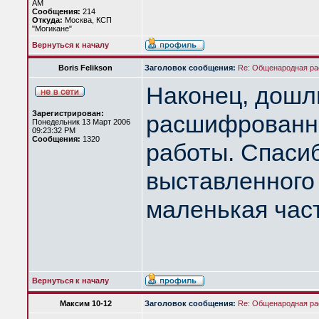
AM
Сообщения:
214
Откуда:
Москва, КСП
"Могикане"
Вернуться к началу
Boris Felikson
Заголовок сообщения:
Re: Общенародная р
Наконец, дошли
Зарегистрирован:
расшифрованны
Понедельник 13 Март 2006
09:23:32 PM
Сообщения:
1320
работы. Спасиб
выставленного 
маленькая част
Вернуться к началу
Максим 10-12
Заголовок сообщения:
Re: Общенародная р