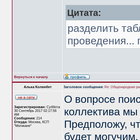
Цитата:
разделить таб
проведения...
Вернуться к началу
Алька Коленбет
Заголовок сообщения:
Re: Общенародная р
О вопросе пои
Зарегистрирован:
Суббота
коллектива мы
30 Сентябрь 2017 02:17:56
AM
Сообщения:
214
Предположу, чт
Откуда:
Москва, КСП
"Могикане"
будет могучим