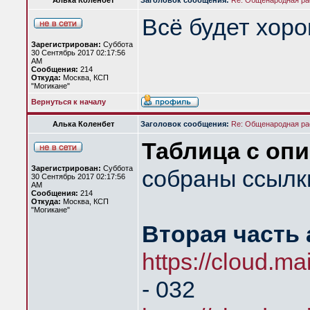
Алька Коленбет
Заголовок сообщения:
Re: Общенародная р
Всё будет хоро
Зарегистрирован:
Суббота
30 Сентябрь 2017 02:17:56
AM
Сообщения:
214
Откуда:
Москва, КСП
"Могикане"
Вернуться к началу
Алька Коленбет
Заголовок сообщения:
Re: Общенародная р
Таблица с оп
Зарегистрирован:
Суббота
собраны ссылки
30 Сентябрь 2017 02:17:56
AM
Сообщения:
214
Откуда:
Москва, КСП
"Могикане"
Вторая часть 
https://cloud.
- 032