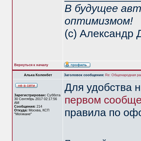
В будущее авт
оптимизмом!
(с) Александр 
Вернуться к началу
Алька Коленбет
Заголовок сообщения:
Re: Общенародная р
Для удобства 
Зарегистрирован:
Суббота
первом сообщ
30 Сентябрь 2017 02:17:56
AM
Сообщения:
214
правила по оф
Откуда:
Москва, КСП
"Могикане"