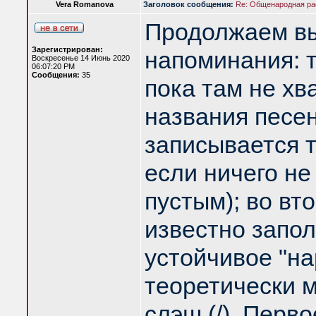
Vera Romanova
Заголовок сообщения:
Re: Общенародная р
Продолжаем вы
Зарегистрирован:
напоминания: 
Воскресенье 14 Июнь 2020
06:07:20 PM
Сообщения:
35
пока там не хв
названия песен
записывается та
если ничего не
пустым); во вт
известно запо
устойчивое "на
теоретически м
слэш (/). Перв