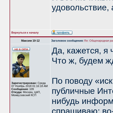
удовольствие, 
Вернуться к началу
Максим 10-12
Заголовок сообщения:
Re: Общенародная р
Да, кажется, я 
Что ж, будем 
По поводу «иск
Зарегистрирован:
Среда
07 Ноябрь 2018 01:16:18 AM
публичные Инте
Сообщения:
109
Откуда:
Москва, ЦАП,
Межвузовский КСП
нибудь информ
спрашиваю: во