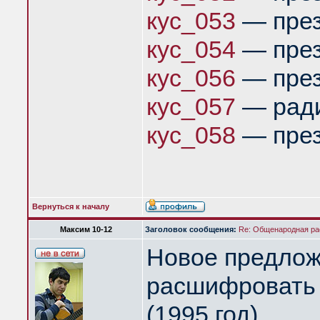
кус_053
— през
кус_054
— през
кус_056
— през
кус_057
— ради
кус_058
— през
Вернуться к началу
Максим 10-12
Заголовок сообщения:
Re: Общенародная р
Новое предлож
расшифровать 
(1995 год)