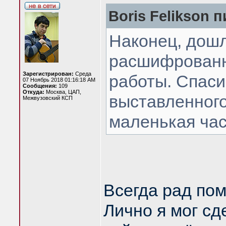
Boris Felikson п
Наконец, дошл
расшифрованн
Зарегистрирован:
Среда
работы. Спаси
07 Ноябрь 2018 01:16:18 AM
Сообщения:
109
Откуда:
Москва, ЦАП,
выставленного
Межвузовский КСП
маленькая час
Всегда рад пом
Лично я мог сд