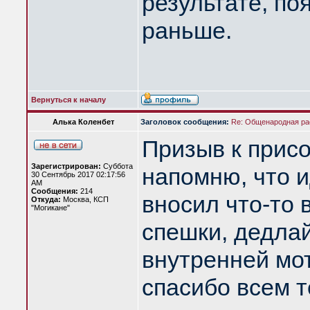
результате, по
раньше.
Вернуться к началу
Алька Коленбет
Заголовок сообщения:
Re: Общенародная р
Призыв к присо
Зарегистрирован:
Суббота
напомню, что 
30 Сентябрь 2017 02:17:56
AM
Сообщения:
214
вносил что-то
Откуда:
Москва, КСП
"Могикане"
спешки, дедлай
внутренней мо
спасибо всем т