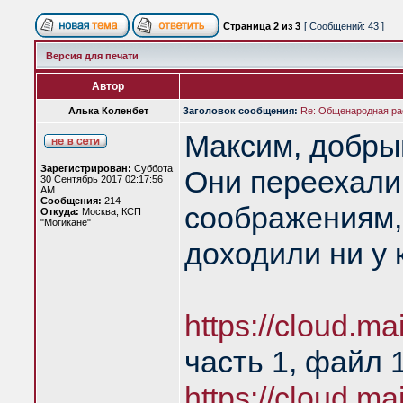
Страница
2
из
3
[ Сообщений: 43 ]
Версия для печати
Автор
Алька Коленбет
Заголовок сообщения:
Re: Общенародная р
Максим, добры
Зарегистрирован:
Суббота
Они переехали 
30 Сентябрь 2017 02:17:56
AM
Сообщения:
214
соображениям,
Откуда:
Москва, КСП
"Могикане"
доходили ни у 
https://cloud.
часть 1, файл 
https://cloud.