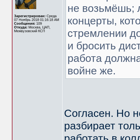
не возьмёшь; 
Зарегистрирован:
Среда
концерты, кот
07 Ноябрь 2018 01:16:18 AM
Сообщения:
109
Откуда:
Москва, ЦАП,
стремлении до
Межвузовский КСП
и бросить дис
работа должна
войне же.
Согласен. Но н
разбирает толь
работать в кол