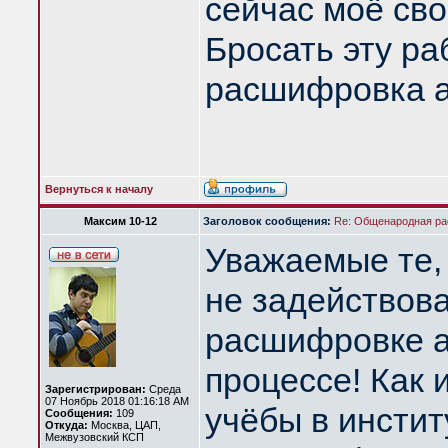
сейчас моё сво
Бросать эту ра
расшифровка а
Вернуться к началу
Максим 10-12
Заголовок сообщения:
Re: Общенародная р
Уважаемые те,
не задействова
расшифровке а
процессе! Как и
Зарегистрирован:
Среда
07 Ноябрь 2018 01:16:18 AM
учёбы в инстит
Сообщения:
109
Откуда:
Москва, ЦАП,
Межвузовский КСП