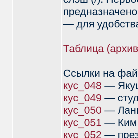
предназначено
— для удобства
Таблица (архив
Ссылки на фай
кус_048
— Яку
кус_049
— студ
кус_050
— Лан
кус_051
— Ким
кус_052
— през