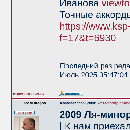
Иванова
viewt
Точные аккорд
https://www.ksp
f=17&t=6930
Последний раз ред
Июль 2025 05:47:04 
Вернуться к началу
Костя Лавров
Заголовок сообщения:
Re: Александр Иванов 
2009 Ля-мино
| К нам приеха