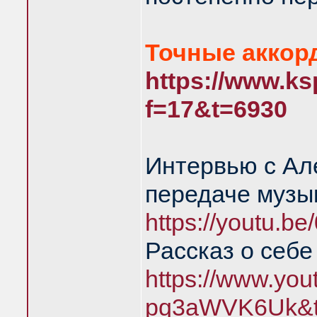
Точные аккорд
https://www.ks
f=17&t=6930
Интервью с Ал
передаче музык
https://youtu.b
Рассказ о себе
https://www.yo
pq3aWVK6Uk&t