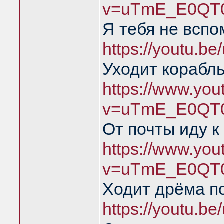
v=uTmE_E0QT0
Я тебя не всп
https://youtu.
Уходит корабль
https://www.yo
v=uTmE_E0QT0
От почты иду к
https://www.yo
v=uTmE_E0QT0
Ходит дрёма п
https://youtu.