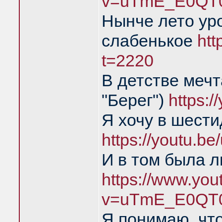
v=uTmE_E0QT0
Нынче лето ур
слабенькое
ht
t=2220
В детстве мечт
"Берег")
https:
Я хочу в шест
https://youtu.
И в том была л
https://www.yo
v=uTmE_E0QT0
Я понимаю, что