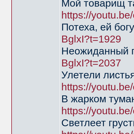
Мой товарищ т
https://youtu.
Потеха, ей бог
BglxI?t=1929
Неожиданный 
BglxI?t=2037
Улетели листья
https://youtu.
В жарком тума
https://youtu.
Светлеет груст