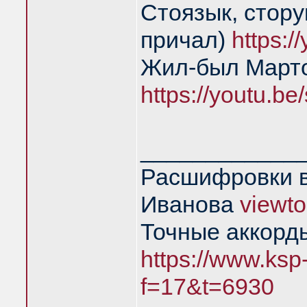
Стоязык, стору
причал)
https:
Жил-был Марто
https://youtu.
____________
Расшифровки в
Иванова
viewt
Точные аккорд
https://www.ksp
f=17&t=6930