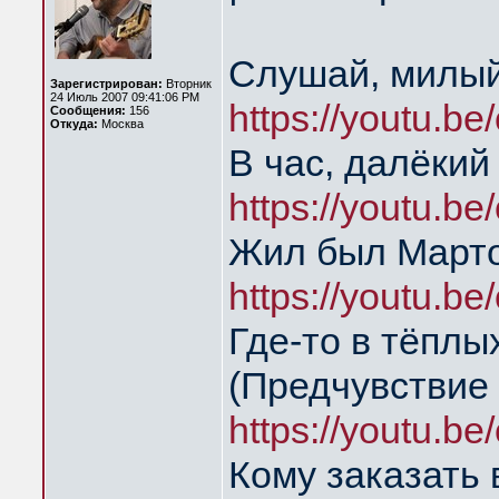
Слушай, милый
Зарегистрирован:
Вторник
24 Июль 2007 09:41:06 PM
https://youtu.be
Сообщения:
156
Откуда:
Москва
В час, далёкий
https://youtu.be
Жил был Марто
https://youtu.b
Где-то в тёпл
(Предчувствие
https://youtu.b
Кому заказать 