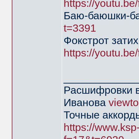
https://youtu.b
Баю-баюшки-
t=3391
Фокстрот затих
https://youtu.b
____________
Расшифровки в
Иванова
viewt
Точные аккорд
https://www.ksp