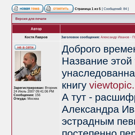
Страница
1
из
5
[ Сообщений: 84 ]
Версия для печати
Автор
Костя Лавров
Заголовок сообщения:
Александр Иванов - Пр
Доброго времен
Название этой 
унаследованная
книгу
viewtopic
Зарегистрирован:
Вторник
24 Июль 2007 09:41:06 PM
А тут - расши
Сообщения:
156
Откуда:
Москва
Александра Ива
эстрадным певц
постепенно пе