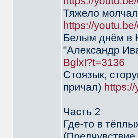
https://youtu.
Тяжело молчал
https://youtu.
Белым днём в 
"Александр Ив
BglxI?t=3136
Стоязык, стору
причал)
https:
Часть 2
Где-то в тёпл
(Предчувствие