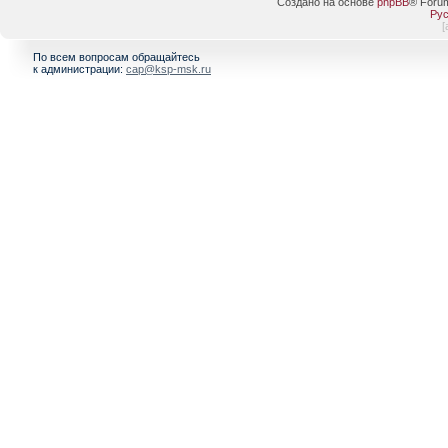
Создано на основе
phpBB
® Foru
Рус
[
По всем вопросам обращайтесь
к администрации:
cap@ksp-msk.ru