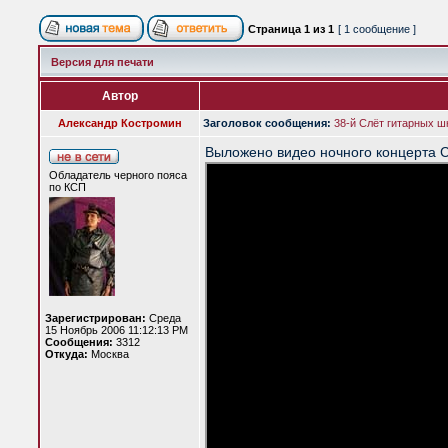
Страница
1
из
1
[ 1 сообщение ]
Версия для печати
Автор
Александр Костромин
Заголовок сообщения:
38-й Слёт гитарных ш
Выложено видео ночного концерта 
Обладатель черного пояса
по КСП
Зарегистрирован:
Среда
15 Ноябрь 2006 11:12:13 PM
Сообщения:
3312
Откуда:
Москва