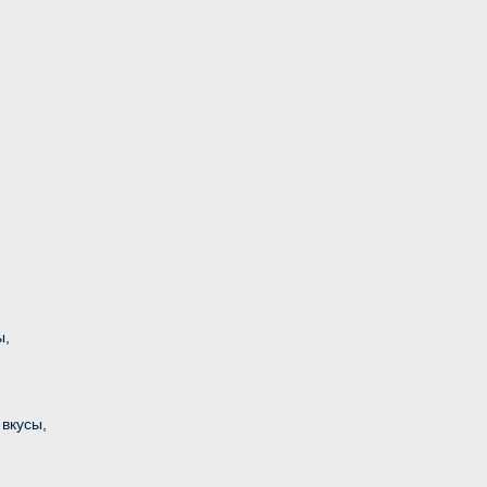
ы,
вкусы,