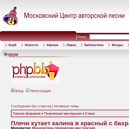
Поиск:
Клуб
Новости
Афиша
Лавка
Библиотека
Фонды
Форум
Вход
Регистрация
Сообщения без ответов
|
Активные темы
Список форумов
»
Творческие мастерские
»
Стихи
Плечи кутает калина в красный с бах
Модератор:
Модераторы творческих мастерских