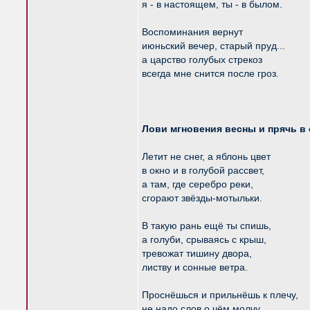
я - в настоящем, ты - в былом.
Воспоминания вернут
июньский вечер, старый пруд...
а царство голубых стрекоз
всегда мне снится после гроз.
Лови мгновения весны и прячь в
Летит не снег, а яблонь цвет
в окно и в голубой рассвет,
а там, где серебро реки,
сгорают звёзды-мотыльки.
В такую рань ещё ты спишь,
а голуби, срываясь с крыш,
тревожат тишину двора,
листву и сонные ветра.
Проснёшься и прильнёшь к плечу,
не надо слов о чём молчу,