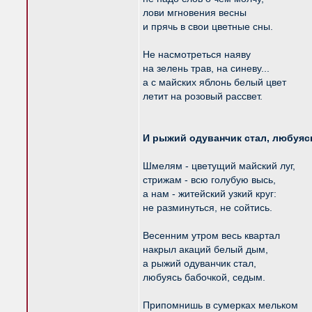
лови мгновения весны
и прячь в свои цветные сны.
Не насмотреться наяву
на зелень трав, на синеву...
а с майских яблонь белый цвет
летит на розовый рассвет.
И рыжий одуванчик стал, любуяс
Шмелям - цветущий майский луг,
стрижам - всю голубую высь,
а нам - житейский узкий круг:
не разминуться, не сойтись.
Весенним утром весь квартал
накрыл акаций белый дым,
а рыжий одуванчик стал,
любуясь бабочкой, седым.
Припомнишь в сумерках мельком