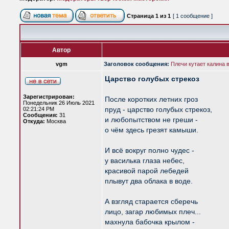
Страница
1
из
1
[ 1 сообщение ]
Автор
vgm
Заголовок сообщения:
Плечи кутает калина 
Царство голубых стрекоз
Зарегистрирован:
После коротких летних гроз
Понедельник 26 Июль 2021
пруд - царство голубых стрекоз,
02:21:24 PM
Сообщения:
31
и любопытством не греши -
Откуда:
Москва
о чём здесь грезят камыши.
И всё вокруг полно чудес -
у василька глаза небес,
красивой парой лебедей
плывут два облака в воде.
А взгляд старается сберечь
лицо, загар любимых плеч...
махнула бабочка крылом -