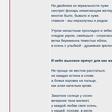
На двойника из зеркальности лужи
смотрит фонарь немигающим взгля
многое было, бывало и хуже,
главное - мы неразлучны и рядом.
Утром ненастным прохладно и зябко
пледом укрою, смеёшься - согрелась
ветка беременна тяжестью яблок,
в осень с улыбкой - душевная зрелос
И небо высокое прячут для нас в
Не проще ли жестом расстаться,
не каждая истина в слове,
а божья коровка на пальце,
как алая капелька крови.
Закатное солнце у сосен
вечерние тени малюет,
у каждой любви своя осень,
у нашей, похоже, в июле.