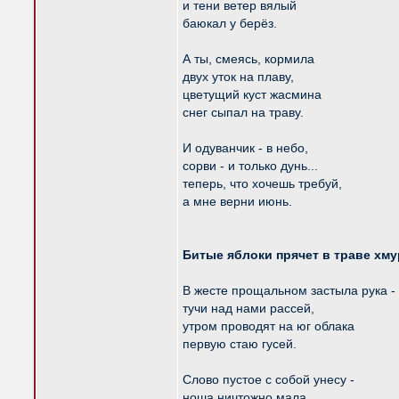
и тени ветер вялый
баюкал у берёз.
А ты, смеясь, кормила
двух уток на плаву,
цветущий куст жасмина
снег сыпал на траву.
И одуванчик - в небо,
сорви - и только дунь...
теперь, что хочешь требуй,
а мне верни июнь.
Битые яблоки прячет в траве хму
В жесте прощальном застыла рука -
тучи над нами рассей,
утром проводят на юг облака
первую стаю гусей.
Слово пустое с собой унесу -
ноша ничтожно мала,