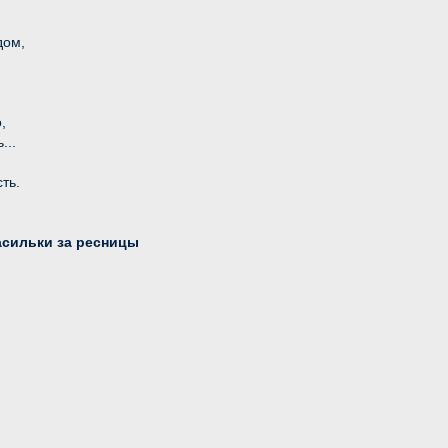
дом,
,
...
ть.
асильки за ресницы