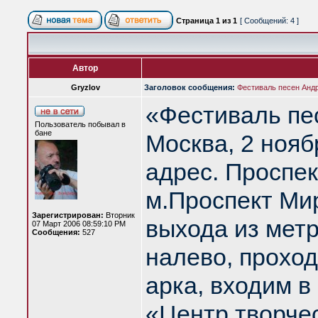
Страница
1
из
1
[ Сообщений: 4 ]
Автор
Gryzlov
Заголовок сообщения:
Фестиваль песен Анд
«Фестиваль пе
Пользователь побывал в
бане
Москва, 2 нояб
адрес. Проспек
м.Проспект Мир
Зарегистрирован:
Вторник
выхода из метр
07 Март 2006 08:59:10 PM
Сообщения:
527
налево, проход
арка, входим в
«Центр творчес