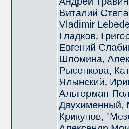
Андрей Травин
Виталий Степа
Vladimir Lebed
Гладков, Григо
Евгений Слаби
Шломина, Алек
Рысенкова, Ка
Ялынский, Ири
Альтерман-Пол
Двухименный, 
Крикунов, "Мез
Александр Моч