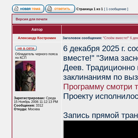
Страница
1
из
1
[ 1 сообщение ]
Версия для печати
Автор
Александр Костромин
Заголовок сообщения:
"Споём вместе!" 6 де
6 декабря 2025 г. с
Обладатель черного пояса
вместе!" "Зима зас
по КСП
Деев. Традиционно
заклинаниям по вызо
Программу смотри т
Проекту исполнилось
Зарегистрирован:
Среда
15 Ноябрь 2006 11:12:13 PM
Сообщения:
3312
Откуда:
Москва
Запись прямой тран