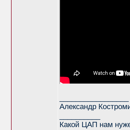
_________________
Александр Костром
__________
Какой ЦАП нам нуж