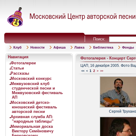
Поиск:
Клуб
Новости
Афиша
Лавка
Библиотека
Фонды
Навигация
Фотогалерея - Концерт Серг
Фотогалереи
ЦАП, 16 декабря 2005. Фото В
Статьи
1
2
<<
<
>
>>
Рассказы
Московский конкурс
Межвузовский клуб
студенческой песни и
Межвузовский фестиваль
АП
Московский детско-
юношеский фестиваль
авторской песни
Сергей Трухан
Архивная служба АП:
"народные таблицы"
Мемориальная доска
Виктору Семёновичу
Берковскому