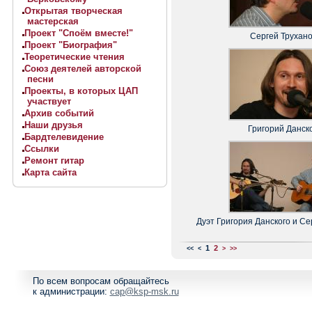
Открытая творческая
мастерская
Проект "Споём вместе!"
Сергей Трухан
Проект "Биография"
Теоретические чтения
Союз деятелей авторской
песни
Проекты, в которых ЦАП
участвует
Архив событий
Наши друзья
Григорий Данск
Бардтелевидение
Ссылки
Ремонт гитар
Карта сайта
Дуэт Григория Данского и Се
1
2
<<
<
>
>>
По всем вопросам обращайтесь
к администрации:
cap@ksp-msk.ru