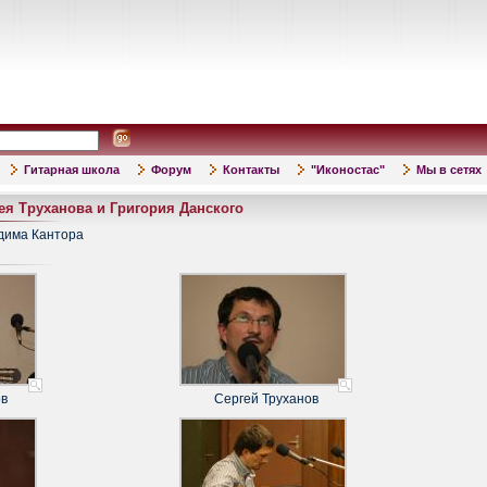
Гитарная школа
Форум
Контакты
"Иконостас"
Мы в сетях
ея Труханова и Григория Данского
адима Кантора
ов
Сергей Труханов