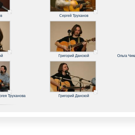
ов
Сергей Труханов
ой
Григорий Данской
Ольга Чик
ргея Труханова
Григорий Данской