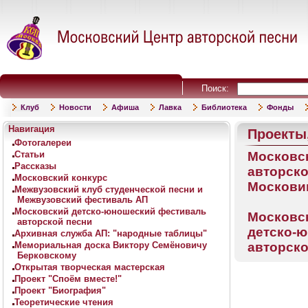
Поиск:
Клуб
Новости
Афиша
Лавка
Библиотека
Фонды
Навигация
Проекты,
Фотогалереи
Статьи
Московс
Рассказы
авторс
Московский конкурс
Москови
Межвузовский клуб студенческой песни и
Межвузовский фестиваль АП
Московский детско-юношеский фестиваль
Московс
авторской песни
детско-
Архивная служба АП: "народные таблицы"
Мемориальная доска Виктору Семёновичу
авторско
Берковскому
Открытая творческая мастерская
Проект "Споём вместе!"
Проект "Биография"
Теоретические чтения