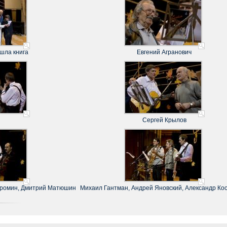
шла книга
Евгений Агранович
Сергей Крылов
тромин, Дмитрий Матюшин
Михаил Гантман, Андрей Яновский, Александр Ко