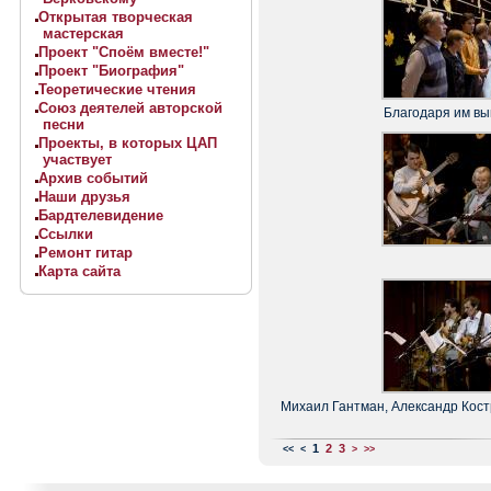
Открытая творческая
мастерская
Проект "Споём вместе!"
Проект "Биография"
Теоретические чтения
Союз деятелей авторской
Благодаря им вы
песни
Проекты, в которых ЦАП
участвует
Архив событий
Наши друзья
Бардтелевидение
Ссылки
Ремонт гитар
Карта сайта
Михаил Гантман, Александр Кос
1
2
3
<<
<
>
>>