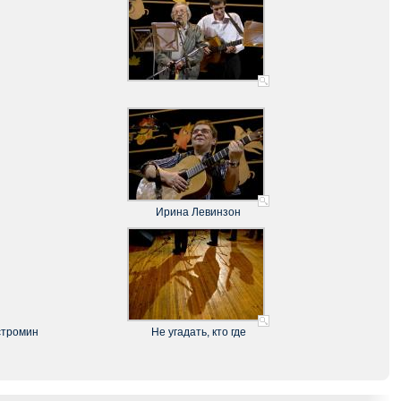
Ирина Левинзон
стромин
Не угадать, кто где