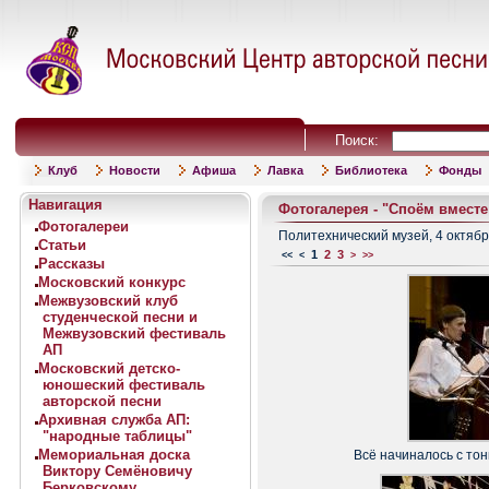
Поиск:
Клуб
Новости
Афиша
Лавка
Библиотека
Фонды
Навигация
Фотогалерея - "Споём вместе!
Фотогалереи
Политехнический музей, 4 октябр
Статьи
1
2
3
<<
<
>
>>
Рассказы
Московский конкурс
Межвузовский клуб
студенческой песни и
Межвузовский фестиваль
АП
Московский детско-
юношеский фестиваль
авторской песни
Архивная служба АП:
"народные таблицы"
Мемориальная доска
Всё начиналось с тон
Виктору Семёновичу
Берковскому