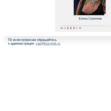
Елена Сергеева
1
2
3
<<
<
>
>>
По всем вопросам обращайтесь
к администрации:
cap@ksp-msk.ru