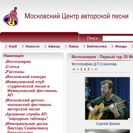
Поиск:
Клуб
Новости
Афиша
Лавка
Библиотека
Фонды
Навигация
Фотогалерея - Первый тур 25 М
Фотогалереи
Фотографии Д.П.Соколова
Статьи
1
2
3
<<
<
>
>>
Рассказы
Московский конкурс
Межвузовский клуб
студенческой песни и
Межвузовский фестиваль
АП
Московский детско-
юношеский фестиваль
авторской песни
Архивная служба АП:
"народные таблицы"
Мемориальная доска
Сергей Шохин
Виктору Семёновичу
Берковскому