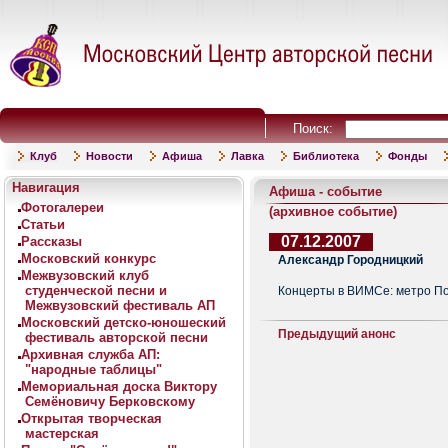
Поиск:
Клуб
Новости
Афиша
Лавка
Библиотека
Фонды
Навигация
Афиша - событие
Фотогалереи
(архивное событие)
Статьи
07.12.2007
Рассказы
Московский конкурс
Александр Городницкий
Межвузовский клуб
студенческой песни и
Концерты в ВИМСе: метро Пол
Межвузовский фестиваль АП
Московский детско-юношеский
Предыдущий анонс
фестиваль авторской песни
Архивная служба АП:
"народные таблицы"
Мемориальная доска Виктору
Семёновичу Берковскому
Открытая творческая
мастерская