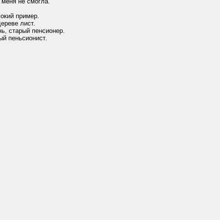
 меня не смогла.
окий пример.
ереве лист.
нь, старый пенсионер.
ый пеньсионист.