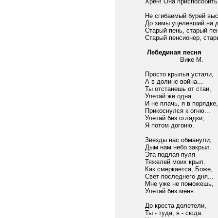
Хрен! Она приспособить
Не сгибаемый бурей выс
До зимы уцелевший на д
Старый пень, старый пе
Старый пенсионер, стар
Лебединая песня
Вике М.
Просто крылья устали,
А в долине война...
Ты отстанешь от стаи,
Улетай же одна.
И не плачь, я в порядке,
Прикоснулся к огню...
Улетай без оглядки,
Я потом догоню.
Звезды нас обманули,
Дым нам небо закрыл.
Эта подлая пуля
Тяжелей моих крыл.
Как смеркается, Боже,
Свет последнего дня...
Мне уже не поможешь,
Улетай без меня.
До креста долетели,
Ты - туда, я - сюда.