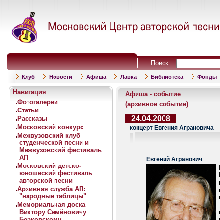
Поиск:
Клуб
Новости
Афиша
Лавка
Библиотека
Фонды
Навигация
Афиша - событие
Фотогалереи
(архивное событие)
Статьи
24.04.2008
Рассказы
Московский конкурс
концерт Евгения Аграновича
Межвузовский клуб
студенческой песни и
Межвузовский фестиваль
АП
Евгений Агранович
Московский детско-
юношеский фестиваль
авторской песни
Архивная служба АП:
"народные таблицы"
Мемориальная доска
Виктору Семёновичу
Берковскому