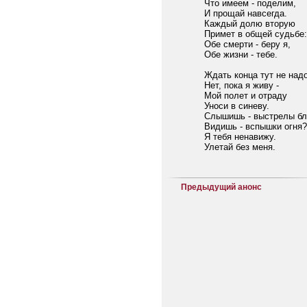
Что имеем - поделим,
И прощай навсегда.
Каждый долю вторую
Примет в общей судьбе:
Обе смерти - беру я,
Обе жизни - тебе.
Ждать конца тут не надо
Нет, пока я живу -
Мой полет и отраду
Уноси в синеву.
Слышишь - выстрелы б
Видишь - вспышки огня?
Я тебя ненавижу.
Улетай без меня.
Предыдущий анонс