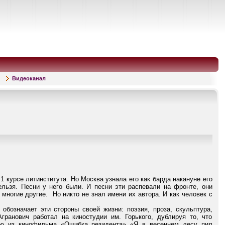
Видеоканал
 курсе литинститута. Но Москва узнала его как барда накануне его
нельзя. Песни у него были. И песни эти распевали на фронте, они
 многие другие.
Но никто не знал имени их автора. И как человек с
обозначает эти стороны своей жизни: поэзия, проза, скульптура,
гранович работал на киностудии им. Горького, дублируя то, что
сню из кинофильма «Ошибка резидента» «Я в весеннем лесу пил