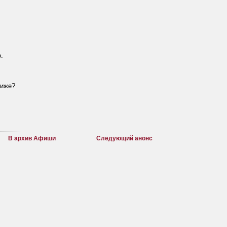
.
лиже?
В архив Афиши
Следующий анонс