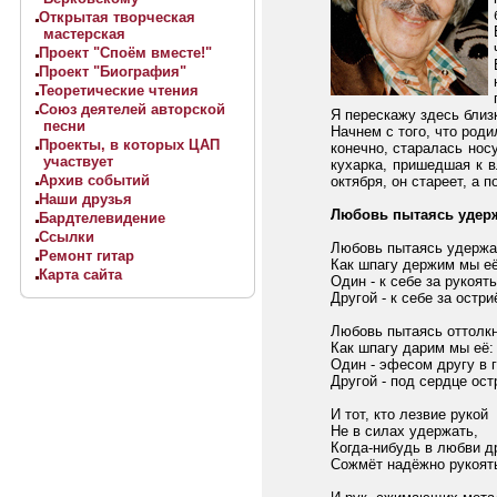
Открытая творческая
мастерская
Проект "Споём вместе!"
Проект "Биография"
Теоретические чтения
Союз деятелей авторской
Я перескажу здесь близ
песни
Начнем с того, что роди
Проекты, в которых ЦАП
конечно, старалась нос
участвует
кухарка, пришедшая к в
Архив событий
октября, он стареет, а 
Наши друзья
Любовь пытаясь удерж
Бардтелевидение
Ссылки
Любовь пытаясь удержа
Ремонт гитар
Как шпагу держим мы её
Карта сайта
Один - к себе за рукоять
Другой - к себе за остри
Любовь пытаясь оттолк
Как шпагу дарим мы её:
Один - эфесом другу в г
Другой - под сердце ост
И тот, кто лезвие рукой
Не в силах удержать,
Когда-нибудь в любви д
Сожмёт надёжно рукоят