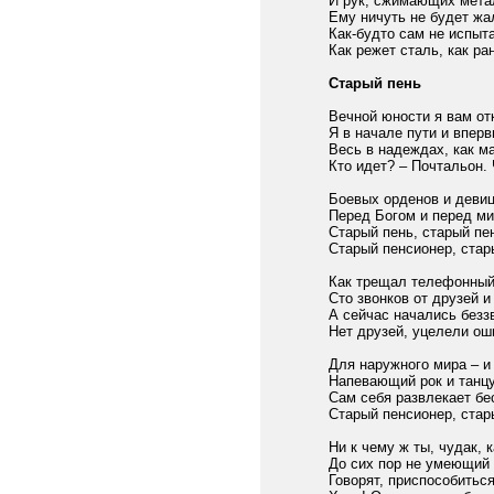
И рук, сжимающих мета
Ему ничуть не будет жа
Как-будто сам не испыт
Как режет сталь, как ра
Старый пень
Вечной юности я вам от
Я в начале пути и впер
Весь в надеждах, как м
Кто идет? – Почтальон. 
Боевых орденов и девиц
Перед Богом и перед ми
Старый пень, старый пе
Старый пенсионер, стар
Как трещал телефонный 
Сто звонков от друзей и
А сейчас начались безз
Нет друзей, уцелели ош
Для наружного мира – и 
Напевающий рок и танцу
Сам себя развлекает б
Старый пенсионер, стар
Ни к чему ж ты, чудак, к
До сих пор не умеющий 
Говорят, приспособиться