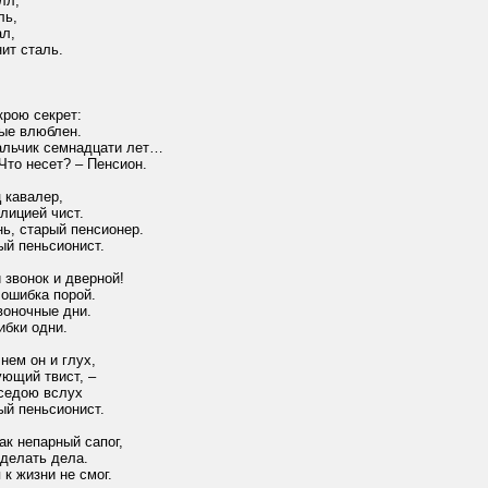
лл,
ль,
ал,
нит сталь.
крою секрет:
вые влюблен.
альчик семнадцати лет…
Что несет? – Пенсион.
 кавалер,
лицией чист.
нь, старый пенсионер.
ый пеньсионист.
звонок и дверной!
 ошибка порой.
воночные дни.
ибки одни.
нем он и глух,
ющий твист, –
еседою вслух
ый пеньсионист.
ак непарный сапог,
делать дела.
 к жизни не смог.