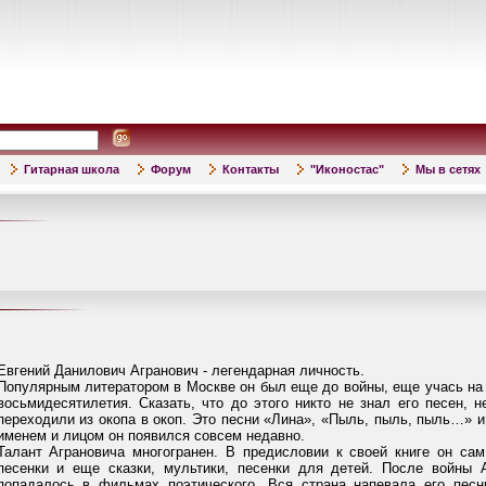
Гитарная школа
Форум
Контакты
"Иконостас"
Мы в сетях
Евгений Данилович Агранович - легендарная личность.
Популярным литератором в Москве он был еще до войны, еще учась на 1
восьмидесятилетия. Сказать, что до этого никто не знал его песен, 
переходили из окопа в окоп. Это песни «Лина», «Пыль, пыль, пыль…» и
именем и лицом он появился совсем недавно.
Талант Аграновича многогранен. В предисловии к своей книге он сам 
песенки и еще сказки, мультики, песенки для детей. После войны А
попадалось в фильмах поэтического. Вся страна напевала его пе