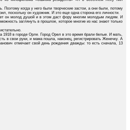
ь. Поэтому когда у него были творческие застои, а они были, потому
орил, поскольку он художник. И это еще одна сторона его личности.
 лет он молод душой и в этом даст фору многим молодым людям. И
можность заглянуть в прошлое, которое многие из нас знают только
листательно.
да 1918 в городе Орле. Город Орел в это время брали белые. И мать,
ть в свои руки, и мама пошла, наконец, регистрировать Женечку. А
ранович отмечает свой день рождения дважды: то есть сначала, 13