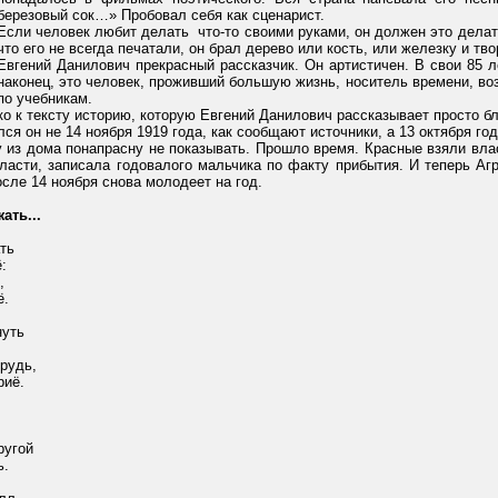
березовый сок…» Пробовал себя как сценарист.
Если человек любит делать
что-то своими руками, он должен это делат
что его не всегда печатали, он брал дерево или кость, или железку и тв
Евгений Данилович прекрасный рассказчик. Он артистичен. В свои 85
наконец, это человек, проживший большую жизнь, носитель времени, воз
по учебникам.
ко к тексту историю, которую Евгений Данилович рассказывает просто б
лся он не 14 ноября 1919 года, как сообщают источники, а 13 октября го
у из дома понапрасну не показывать. Прошло время. Красные взяли влас
ласти, записала годовалого мальчика по факту прибытия. И теперь Аг
после 14 ноября снова молодеет на год.
ать...
ть
:
,
ё.
нуть
рудь,
риё.
ругой
ь.