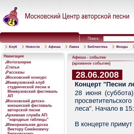
Поиск:
Клуб
Новости
Афиша
Лавка
Библиотека
Фонды
Навигация
Афиша - событие
Фотогалереи
(архивное событие)
Статьи
28.06.2008
Рассказы
Московский конкурс
Межвузовский клуб
Концерт "Песни л
студенческой песни и
Межвузовский фестиваль
28 июня (суббота)
АП
просветительского
Московский детско-
юношеский фестиваль
леса". Начало в 15
авторской песни
Архивная служба АП:
"народные таблицы"
В концерте примут 
Мемориальная доска
Виктору Семёновичу
Берковскому