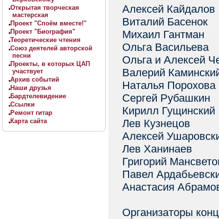
Алексей Кайдалов
Открытая творческая
мастерская
Виталий Басенок
Проект "Споём вместе!"
Проект "Биография"
Михаил Гантман
Теоретические чтения
Ольга Васильева
Союз деятелей авторской
песни
Ольга и Алексей 
Проекты, в которых ЦАП
Валерий Камински
участвует
Архив событий
Наталья Порохова
Наши друзья
Сергей Рубашкин
Бардтелевидение
Ссылки
Кирилл Гущинский
Ремонт гитар
Карта сайта
Лев Кузнецов
Алексей Ушаровск
Лев Ханинаев
Григорий Мансвето
Павел Ардабьевск
Анастасия Абрамова
Организаторы конц