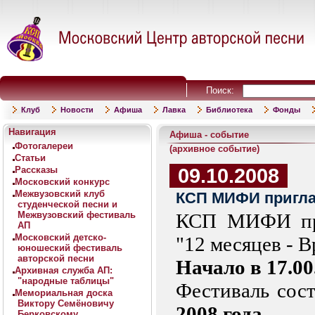
Поиск:
Клуб
Новости
Афиша
Лавка
Библиотека
Фонды
Навигация
Афиша - событие
Фотогалереи
(архивное событие)
Статьи
09.10.2008
Рассказы
Московский конкурс
Межвузовский клуб
КСП МИФИ пригла
студенческой песни и
Межвузовский фестиваль
КСП МИФИ
п
АП
Московский детско-
"12 месяцев - В
юношеский фестиваль
авторской песни
Начало в 17.00
Архивная служба АП:
"народные таблицы"
Фестиваль сост
Мемориальная доска
Виктору Семёновичу
2008 года.
Берковскому