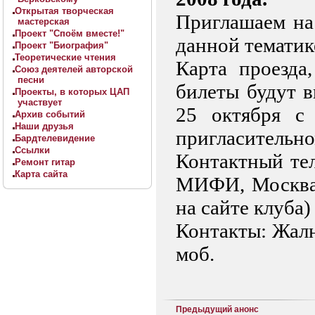
Открытая творческая
Приглашаем на
мастерская
Проект "Споём вместе!"
данной тематик
Проект "Биография"
Теоретические чтения
Карта проезд
Союз деятелей авторской
песни
б
илеты будут 
Проекты, в которых ЦАП
участвует
25 октября с
Архив событий
Наши друзья
пригласительно
Бардтелевидение
Ссылки
Контактный тел
Ремонт гитар
Карта сайта
МИФИ, Москва, 
на
сайте клуба)
Контакты: Жалн
моб.
Предыдущий анонс