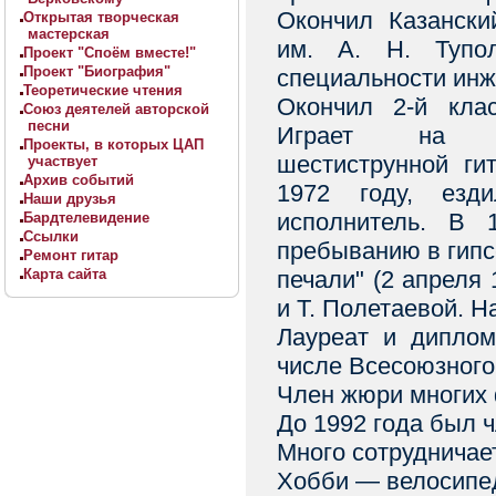
Окончил Казански
Открытая творческая
мастерская
им. А. Н. Тупо
Проект "Споём вместе!"
Проект "Биография"
специальности инж
Теоретические чтения
Окончил 2-й кла
Союз деятелей авторской
песни
Играет на ак
Проекты, в которых ЦАП
шестиструнной ги
участвует
Архив событий
1972 году, езд
Наши друзья
исполнитель. В 
Бардтелевидение
Ссылки
пребыванию в гипс
Ремонт гитар
Карта сайта
печали" (2 апреля
и Т. Полетаевой. Н
Лауреат и диплом
числе Всесоюзного 
Член жюри многих 
До 1992 года был 
Много сотрудничае
Хобби — велосипе