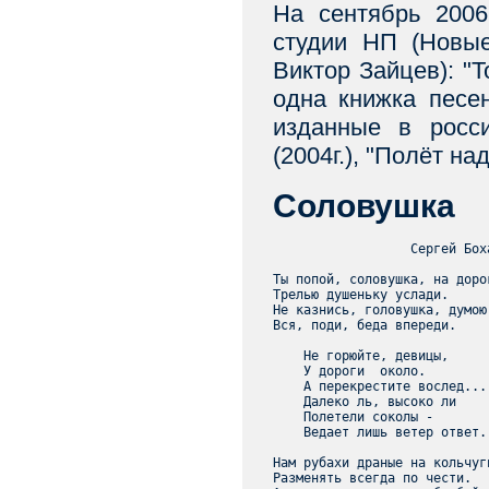
На сентябрь 2006
студии НП (Новые
Виктор Зайцев): "Т
одна книжка песен
изданные в росси
(2004г.), "Полёт н
Соловушка
                  Сергей Боха
Ты попой, соловушка, на дорог
Трелью душеньку услади.

Не казнись, головушка, думою
Вся, поди, беда впереди.

    Не горюйте, девицы,

    У дороги  около.

    А перекрестите вослед...

    Далеко ль, высоко ли

    Полетели соколы -

    Ведает лишь ветер ответ.

Нам рубахи драные на кольчуги
Разменять всегда по чести.
