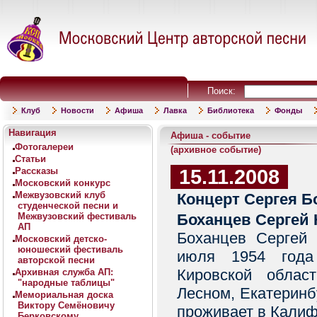
Поиск:
Клуб
Новости
Афиша
Лавка
Библиотека
Фонды
Навигация
Афиша - событие
Фотогалереи
(архивное событие)
Статьи
15.11.2008
Рассказы
Московский конкурс
Межвузовский клуб
Концерт Сергея Б
студенческой песни и
Межвузовский фестиваль
Боханцев Сергей
АП
Боханцев Сергей
Московский детско-
юношеский фестиваль
июля 1954 года
авторской песни
Кировской облас
Архивная служба АП:
"народные таблицы"
Лесном, Екатеринб
Мемориальная доска
Виктору Семёновичу
проживает в Калиф
Берковскому