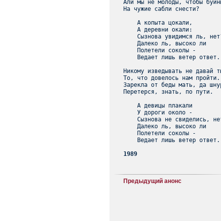
Али мы не молоды, чтобы буйны
На чужие сабли снести?

    А копыта цокали,

    А деревни окали:

    Сызнова увидимся ль, нет?
    Далеко ль, высоко ли

    Полетели соколы -

    Ведает лишь ветер ответ.

Никому изведывать не давай т
То, что довелось нам пройти.

Зарекла от беды мать, да шну
Перетерся, знать, по пути.

    А девицы плакали

    У дороги около -

    Сызнова не свиделись, нет
    Далеко ль, высоко ли

    Полетели соколы -

    Ведает лишь ветер ответ.

1989
Предыдущий анонс