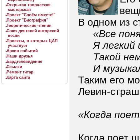
Открытая творческая
вещ
мастерская
Проект "Споём вместе!"
В одном из 
Проект "Биография"
Теоретические чтения
«Все поня
Союз деятелей авторской
песни
Проекты, в которых ЦАП
Я легкий
участвует
Архив событий
Такой не
Наши друзья
Бардтелевидение
И музыка
Ссылки
Ремонт гитар
Таким его мо
Карта сайта
Левин-страшн
«Когда пое
Когда поет 