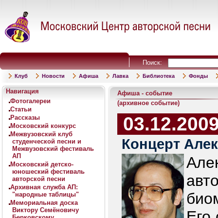
Поиск:
Клуб
Новости
Афиша
Лавка
Библиотека
Фонды
Навигация
Афиша - событие
Фотогалереи
(архивное событие)
Статьи
03.12.200
Рассказы
Московский конкурс
Межвузовский клуб
Концерт Але
студенческой песни и
Межвузовский фестиваль
АП
Але
Московский детско-
юношеский фестиваль
авт
авторской песни
Архивная служба АП:
био
"народные таблицы"
Мемориальная доска
Виктору Семёновичу
Его
Берковскому